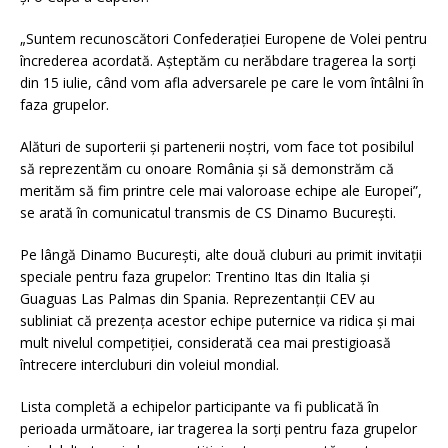
„Suntem recunoscători Confederației Europene de Volei pentru
încrederea acordată. Așteptăm cu nerăbdare tragerea la sorți
din 15 iulie, când vom afla adversarele pe care le vom întâlni în
faza grupelor.
Alături de suporterii și partenerii noștri, vom face tot posibilul
să reprezentăm cu onoare România și să demonstrăm că
merităm să fim printre cele mai valoroase echipe ale Europei”,
se arată în comunicatul transmis de CS Dinamo București.
Pe lângă Dinamo București, alte două cluburi au primit invitații
speciale pentru faza grupelor: Trentino Itas din Italia și
Guaguas Las Palmas din Spania. Reprezentanții CEV au
subliniat că prezența acestor echipe puternice va ridica și mai
mult nivelul competiției, considerată cea mai prestigioasă
întrecere intercluburi din voleiul mondial.
Lista completă a echipelor participante va fi publicată în
perioada următoare, iar tragerea la sorți pentru faza grupelor