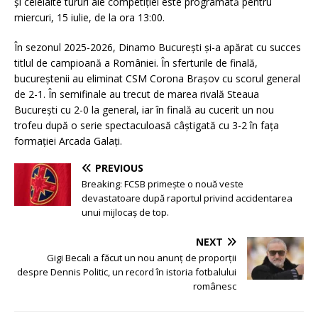
și celelalte tururi ale competiției este programată pentru
miercuri, 15 iulie, de la ora 13:00.
În sezonul 2025-2026, Dinamo București și-a apărat cu succes
titlul de campioană a României. În sferturile de finală,
bucureștenii au eliminat CSM Corona Brașov cu scorul general
de 2-1. În semifinale au trecut de marea rivală Steaua
București cu 2-0 la general, iar în finală au cucerit un nou
trofeu după o serie spectaculoasă câștigată cu 3-2 în fața
formației Arcada Galați.
PREVIOUS
Breaking: FCSB primește o nouă veste
devastatoare după raportul privind accidentarea
unui mijlocaș de top.
NEXT
Gigi Becali a făcut un nou anunț de proporții
despre Dennis Politic, un record în istoria fotbalului
românesc