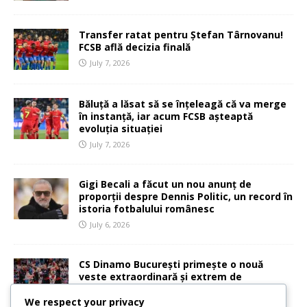
Transfer ratat pentru Ștefan Târnovanu!
FCSB află decizia finală
July 7, 2026
Băluță a lăsat să se înțeleagă că va merge
în instanță, iar acum FCSB așteaptă
evoluția situației
July 7, 2026
Gigi Becali a făcut un nou anunț de
proporții despre Dennis Politic, un record în
istoria fotbalului românesc
July 6, 2026
CS Dinamo București primește o nouă
veste extraordinară și extrem de
importantă
We respect your privacy
July 6, 2026