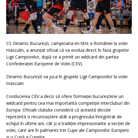
CS Dinamo București, campioana en titre a României la volei
masculin, a anunțat oficial că va evolua direct în faza grupelor
Ligii Campionilor, după ce a primit un wildcard din partea
Confederației Europene de Volei (CEV).
Dinamo București va juca în grupele Ligii Campionilor la volei
masculin
Conducerea CEV a decis să ofere formației bucureștene un
wildcard pentru cea mai importantă competiție intercluburi din
Europa. Oficialii clubului consideră că această decizie
reprezintă o recunoaștere atât a progresului înregistrat de
echipă în ultimii ani, cât și a tradiției impresionante a secției de
volei, care are în palmares trei Cupe ale Campionilor Europeni
și o Cupă a Cupelor.