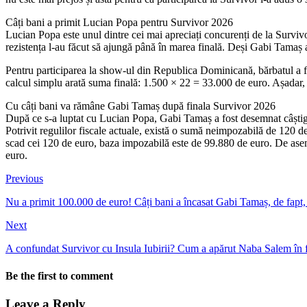
Câți bani a primit Lucian Popa pentru Survivor 2026
Lucian Popa este unul dintre cei mai apreciați concurenți de la Survivor
rezistența l-au făcut să ajungă până în marea finală. Deși Gabi Tamaș 
Pentru participarea la show-ul din Republica Dominicană, bărbatul a fos
calcul simplu arată suma finală: 1.500 × 22 = 33.000 de euro. Așadar, 
Cu câți bani va rămâne Gabi Tamaș după finala Survivor 2026
După ce s-a luptat cu Lucian Popa, Gabi Tamaș a fost desemnat câștigă
Potrivit regulilor fiscale actuale, există o sumă neimpozabilă de 120 d
scad cei 120 de euro, baza impozabilă este de 99.880 de euro. De asem
euro.
Previous
Nu a primit 100.000 de euro! Câți bani a încasat Gabi Tamaș, de fapt,
Next
A confundat Survivor cu Insula Iubirii? Cum a apărut Naba Salem în f
Be the first to comment
Leave a Reply