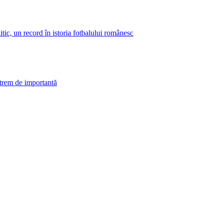
tic, un record în istoria fotbalului românesc
trem de importantă