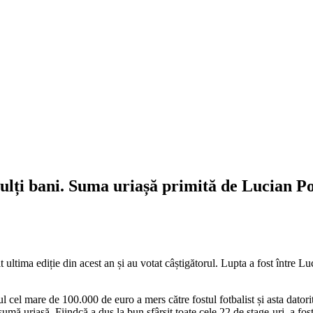
 mulți bani. Suma uriașă primită de Lucian 
 ultima ediție din acest an și au votat câștigătorul. Lupta a fost între L
 cel mare de 100.000 de euro a mers către fostul fotbalist și asta datori
sumă uriașă. Fiindcă a dus la bun sfârșit toate cele 22 de stage-uri, a fos