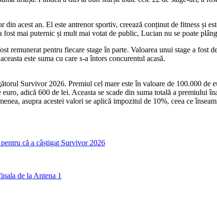
 din acest an. El este antrenor sportiv, creează conținut de fitness și e
a fost mai puternic și mult mai votat de public, Lucian nu se poate plâng
t remunerat pentru fiecare stage în parte. Valoarea unui stage a fost de 1
aceasta este suma cu care s-a întors concurentul acasă.
torul Survivor 2026. Premiul cel mare este în valoare de 100.000 de eur
e euro, adică 600 de lei. Aceasta se scade din suma totală a premiului î
enea, asupra acestei valori se aplică impozitul de 10%, ceea ce înseam
 pentru că a câștigat Survivor 2026
inala de la Antena 1