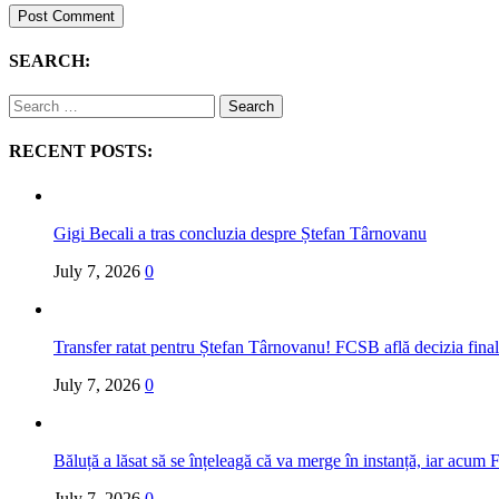
SEARCH:
Search
for:
RECENT POSTS:
Gigi Becali a tras concluzia despre Ștefan Târnovanu
July 7, 2026
0
Transfer ratat pentru Ștefan Târnovanu! FCSB află decizia fina
July 7, 2026
0
Băluță a lăsat să se înțeleagă că va merge în instanță, iar acum 
July 7, 2026
0