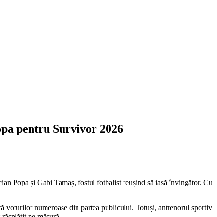
Popa pentru Survivor 2026
ucian Popa și Gabi Tamaș, fostul fotbalist reușind să iasă învingător. Cu
tă voturilor numeroase din partea publicului. Totuși, antrenorul sportiv
t răsplătit pe măsură.