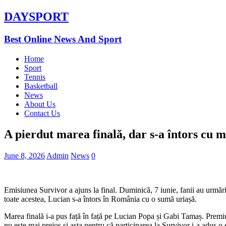
DAYSPORT
Best Online News And Sport
Home
Sport
Tennis
Basketball
News
About Us
Contact Us
A pierdut marea finală, dar s-a întors cu
June 8, 2026
Admin
News
0
Emisiunea Survivor a ajuns la final. Duminică, 7 iunie, fanii au urmărit
toate acestea, Lucian s-a întors în România cu o sumă uriașă.
Marea finală i-a pus față în față pe Lucian Popa și Gabi Tamaș. Premiul
nu este mai prejos și asta pentru că participarea la Survivor i-a adus o 