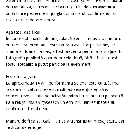
vizibilă în televiziune. Anul trecut a câștigat Asia Express alături
de Dan Alexa, iar recent a obținut și titlul de supraviețuitor
după lunile petrecute în jungla dominicană, confirmându-și
rezistența și determinarea.
Așa tată, așa fiică!
În contextul finalului de an școlar, Selena Tamaș s-a numărat
printre elevii premiați. Festivitatea a avut loc pe 9 iunie, iar
mama ei, Ioana Tamaș, a fost prezentă pentru a o susține. În
fotografia publicată apar doar cele două, fără a fi clar dacă
fostul fotbalist a putut participa la eveniment.
Foto: Instagram
La aproximativ 14 ani, performanța Selenei este cu atât mai
notabilă cu cât, în prezent, mulți adolescenți aleg să își
concentreze atenția pe activități extracurriculare, nu pe școală.
Ea a reușit însă să găsească un echilibru, iar rezultatele au
confirmat efortul depus.
Mândru de fiica sa, Gabi Tamaș a transmis un mesaj scurt, dar
încărcat de emoție: