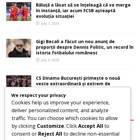
Băluță a lăsat să se înțeleagă că va merge
în instanță, iar acum FCSB așteaptă
evoluția situației
July 7, 2026
Gigi Becali a făcut un nou anunț de
proporții despre Dennis Politic, un record în
istoria fotbalului românesc
July 6, 2026
CS Dinamo București primește o nouă
veste extraordinară și extrem de
importantă
We respect your privacy
July 6, 2026
Cookies help us improve your experience,
deliver personalized content, and analyze
CATEGORIES:
traffic. You can choose which cookies to allow
by clicking
Customize
. Click
Accept All
to
Basketball
consent or
Reject All
to decline non-essential