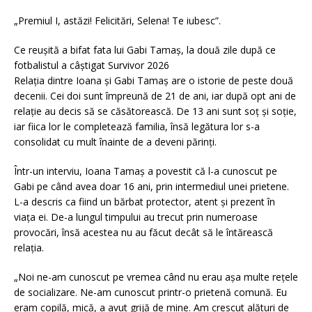
„Premiul I, astăzi! Felicitări, Selena! Te iubesc”.
Ce reușită a bifat fata lui Gabi Tamaș, la două zile după ce
fotbalistul a câștigat Survivor 2026
Relația dintre Ioana și Gabi Tamaș are o istorie de peste două
decenii. Cei doi sunt împreună de 21 de ani, iar după opt ani de
relație au decis să se căsătorească. De 13 ani sunt soț și soție,
iar fiica lor le completează familia, însă legătura lor s-a
consolidat cu mult înainte de a deveni părinți.
Într-un interviu, Ioana Tamaș a povestit că l-a cunoscut pe
Gabi pe când avea doar 16 ani, prin intermediul unei prietene.
L-a descris ca fiind un bărbat protector, atent și prezent în
viața ei. De-a lungul timpului au trecut prin numeroase
provocări, însă acestea nu au făcut decât să le întărească
relația.
„Noi ne-am cunoscut pe vremea când nu erau așa multe rețele
de socializare. Ne-am cunoscut printr-o prietenă comună. Eu
eram copilă, mică, a avut grijă de mine. Am crescut alături de