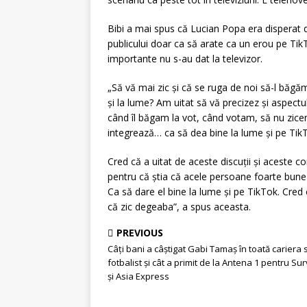
Bibi a mai spus că Lucian Popa era disperat d
publicului doar ca să arate ca un erou pe Tik
importante nu s-au dat la televizor.
„Să vă mai zic și că se ruga de noi să-l băgăm
și la lume? Am uitat să vă precizez și aspect
când îl băgam la vot, când votam, să nu zicem
integrează… ca să dea bine la lume și pe Tik
Cred că a uitat de aceste discuții și aceste co
pentru că știa că acele persoane foarte bune v
Ca să dare el bine la lume și pe TikTok. Cred 
că zic degeaba”, a spus aceasta.
PREVIOUS
Câți bani a câștigat Gabi Tamaș în toată cariera 
fotbalist și cât a primit de la Antena 1 pentru Sur
și Asia Express