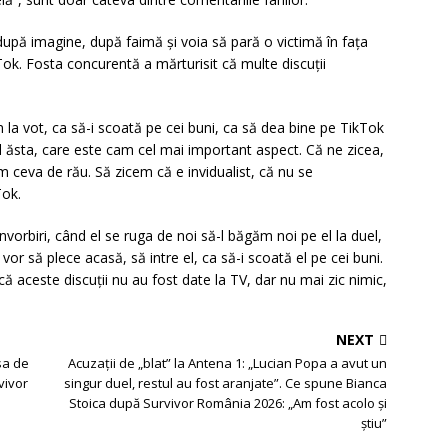
upă imagine, după faimă și voia să pară o victimă în fața
Tok. Fosta concurentă a mărturisit că multe discuții
 la vot, ca să-i scoată pe cei buni, ca să dea bine pe TikTok
ul ăsta, care este cam cel mai important aspect. Că ne zicea,
 ceva de rău. Să zicem că e invidualist, că nu se
Tok.
nvorbiri, când el se ruga de noi să-l băgăm noi pe el la duel,
or să plece acasă, să intre el, ca să-i scoată el pe cei buni.
că aceste discuții nu au fost date la TV, dar nu mai zic nimic,
NEXT
sa de
Acuzații de „blat” la Antena 1: „Lucian Popa a avut un
vivor
singur duel, restul au fost aranjate”. Ce spune Bianca
Stoica după Survivor România 2026: „Am fost acolo și
știu”