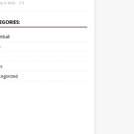
uly 6, 2026
0
EGORIES:
tball
s
is
tegorized