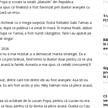
opa și scoate la iveală „blaturile” din Republica
J
pus că finalistul a fost favorizat prin dueluri aranjate cu
 pară un erou.
Tr
FC
ncheiat cu o mega-surpriză: fostul fotbalist Gabi Tamaș a
J
, după ce publicul l-a votat în masă. În marea finală, alături
După ce Tamaș a fost numit câștigător, fanii l-au apărat pe
at singur.
Bă
în
ev
r 2026
ibi nu a mai rezistat și a demascat marea strategie. Ea a
J
ca prin brânză, fiind trimis la dueluri doar pentru că se știa
 acasă la familii. Aceasta a mai spus că ceilalți concurenți îl
Gi
pr
în
t, dintre care trei dintre ele au fost aranjate. Așa țin eu
J
. Eu am fost acolo și știu. Niky Salman voia să plece acasă,
CS
ve
uia să ia bătaie de la Lucian Popa, pentru că Lucian nu era
im
el se lăsa, pentru că își dorea să plece acasă. Duelul cu Cav,