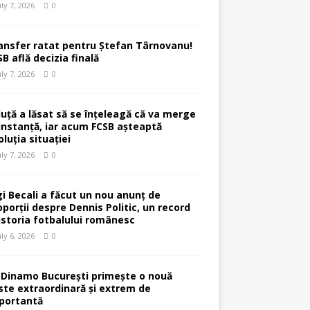
uly 7, 2026
0
ansfer ratat pentru Ștefan Târnovanu!
SB află decizia finală
uly 7, 2026
0
luță a lăsat să se înțeleagă că va merge
 instanță, iar acum FCSB așteaptă
oluția situației
uly 7, 2026
0
gi Becali a făcut un nou anunț de
oporții despre Dennis Politic, un record
 istoria fotbalului românesc
uly 6, 2026
0
 Dinamo București primește o nouă
ste extraordinară și extrem de
portantă