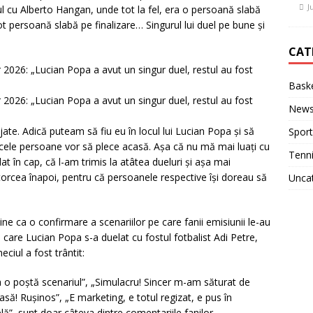
J
ul cu Alberto Hangan, unde tot la fel, era o persoană slabă
 tot persoană slabă pe finalizare… Singurul lui duel pe bune și
CAT
or 2026: „Lucian Popa a avut un singur duel, restul au fost
Baske
or 2026: „Lucian Popa a avut un singur duel, restul au fost
New
njate. Adică puteam să fiu eu în locul lui Lucian Popa și să
Sport
acele persoane vor să plece acasă. Așa că nu mă mai luați cu
Tenn
at în cap, că l-am trimis la atâtea dueluri și așa mai
orcea înapoi, pentru că persoanele respective își doreau să
Unca
e ca o confirmare a scenariilor pe care fanii emisiunii le-au
n care Lucian Popa s-a duelat cu fostul fotbalist Adi Petre,
ciul a fost trântit:
la o poștă scenariul”, „Simulacru! Sincer m-am săturat de
casă! Rușinos”, „E marketing, e totul regizat, e pus în
elă”, sunt doar câteva dintre comentariile fanilor.