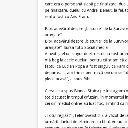
care era o persoană slabă pe finalizare, duel
pe finalizare, duelul cu Andrei Beleuț, la fel,
real a fost cu Aris Eram.
Bibi, adevărul despre „blaturile” de la Surviv
aranjate”
Bibi, adevărul despre „blaturile” de la Surviv
aranjate”. Sursa foto Social media
A avut și el un singur duel, restul au fost ara
mă bag la acele dueluri, pentru că știam că 
faptul că Lucian Popa a fost singur, că i-am d
departe… L-am trimis pentru că oricum se înt
plece acasă”, a spus Bibi.
Ceea ce a spus Bianca Stoica pe Instagram vin
tot discutat în timpul difuzării. În momentul î
cei din mediul online au luat foc, simțind că me
„Totul regizat” „Telenovelistic! S-a văzut de 
urmărit dueluri de eliminare cu titlul: Vreau a
scenariu ca peste tot în televiziuni. E telenov