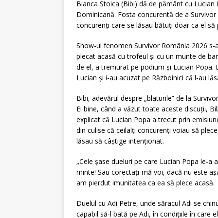
Bianca Stoica (Bibi) dă de pământ cu Lucian P
Dominicană. Fosta concurentă de a Survivor a s
concurenți care se lăsau bătuți doar ca el să
Show-ul fenomen Survivor România 2026 s-a î
plecat acasă cu trofeul și cu un munte de bani
de el, a tremurat pe podium și Lucian Popa. 
Lucian și i-au acuzat pe Războinici că l-au lăs
Bibi, adevărul despre „blaturile” de la Survivo
Ei bine, când a văzut toate aceste discuții, B
explicat că Lucian Popa a trecut prin emisiune 
din culise că ceilalți concurenți voiau să plece
lăsau să câștige intenționat.
„Cele șase dueluri pe care Lucian Popa le-a avu
minte! Sau corectați-mă voi, dacă nu este așa
am pierdut imunitatea ca ea să plece acasă.
Duelul cu Adi Petre, unde săracul Adi se chin
capabil să-l bată pe Adi, în condițiile în care 