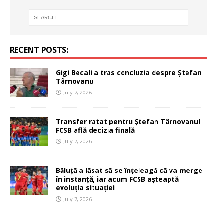
RECENT POSTS:
Gigi Becali a tras concluzia despre Ștefan
Târnovanu
July 7, 2026
Transfer ratat pentru Ștefan Târnovanu!
FCSB află decizia finală
July 7, 2026
Băluță a lăsat să se înțeleagă că va merge
în instanță, iar acum FCSB așteaptă
evoluția situației
July 7, 2026