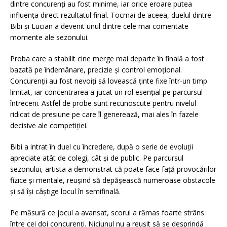
dintre concurenți au fost minime, iar orice eroare putea
influența direct rezultatul final. Tocmai de aceea, duelul dintre
Bibi și Lucian a devenit unul dintre cele mai comentate
momente ale sezonului.
Proba care a stabilit cine merge mai departe în finală a fost
bazată pe îndemânare, precizie și control emoțional.
Concurenții au fost nevoiți să lovească ținte fixe într-un timp
limitat, iar concentrarea a jucat un rol esențial pe parcursul
întrecerii. Astfel de probe sunt recunoscute pentru nivelul
ridicat de presiune pe care îl generează, mai ales în fazele
decisive ale competiției.
Bibi a intrat în duel cu încredere, după o serie de evoluții
apreciate atât de colegi, cât și de public. Pe parcursul
sezonului, artista a demonstrat că poate face față provocărilor
fizice și mentale, reușind să depășească numeroase obstacole
și să își câștige locul în semifinală.
Pe măsură ce jocul a avansat, scorul a rămas foarte strâns
între cei doi concurenți. Niciunul nu a reușit să se desprindă