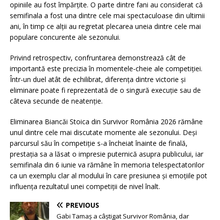
opiniile au fost împărțite. O parte dintre fani au considerat că
semifinala a fost una dintre cele mai spectaculoase din ultimii
ani, în timp ce alții au regretat plecarea uneia dintre cele mai
populare concurente ale sezonului.
Privind retrospectiv, confruntarea demonstrează cât de
importantă este precizia în momentele-cheie ale competiției.
Într-un duel atât de echilibrat, diferența dintre victorie și
eliminare poate fi reprezentată de o singură execuție sau de
câteva secunde de neatenție.
Eliminarea Biancăi Stoica din Survivor România 2026 rămâne
unul dintre cele mai discutate momente ale sezonului. Deși
parcursul său în competiție s-a încheiat înainte de finală,
prestația sa a lăsat o impresie puternică asupra publicului, iar
semifinala din 6 iunie va rămâne în memoria telespectatorilor
ca un exemplu clar al modului în care presiunea și emoțiile pot
influența rezultatul unei competiții de nivel înalt.
PREVIOUS
Gabi Tamaș a câștigat Survivor România, dar