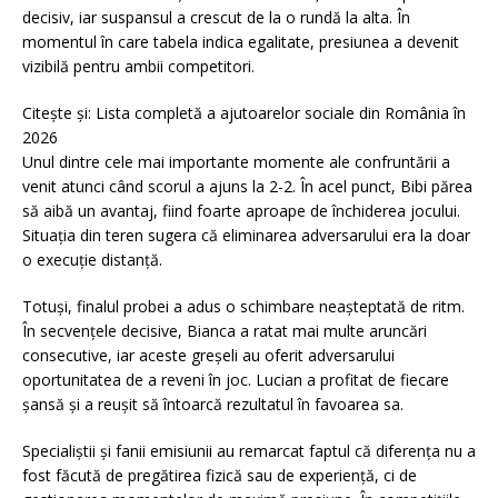
decisiv, iar suspansul a crescut de la o rundă la alta. În
momentul în care tabela indica egalitate, presiunea a devenit
vizibilă pentru ambii competitori.
Citește și: Lista completă a ajutoarelor sociale din România în
2026
Unul dintre cele mai importante momente ale confruntării a
venit atunci când scorul a ajuns la 2-2. În acel punct, Bibi părea
să aibă un avantaj, fiind foarte aproape de închiderea jocului.
Situația din teren sugera că eliminarea adversarului era la doar
o execuție distanță.
Totuși, finalul probei a adus o schimbare neașteptată de ritm.
În secvențele decisive, Bianca a ratat mai multe aruncări
consecutive, iar aceste greșeli au oferit adversarului
oportunitatea de a reveni în joc. Lucian a profitat de fiecare
șansă și a reușit să întoarcă rezultatul în favoarea sa.
Specialiștii și fanii emisiunii au remarcat faptul că diferența nu a
fost făcută de pregătirea fizică sau de experiență, ci de