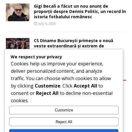
Gigi Becali a făcut un nou anunț de
proporții despre Dennis Politic, un record în
istoria fotbalului românesc
July 6, 2026
CS Dinamo București primește o nouă
veste extraordinară și extrem de
importantă
We respect your privacy
July 6, 2026
Cookies help us improve your experience,
deliver personalized content, and analyze
CATEGORIES:
traffic. You can choose which cookies to allow
by clicking
Customize
. Click
Accept All
to
Basketball
consent or
Reject All
to decline non-essential
News
cookies.
Sport
Customize
Tennis
Reject All
Uncategorized