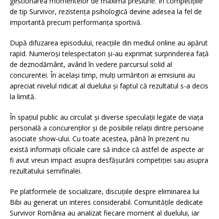
gestionarea momentelor de maximă presiune. În competițiile
de tip Survivor, rezistența psihologică devine adesea la fel de
importantă precum performanța sportivă.
După difuzarea episodului, reacțiile din mediul online au apărut
rapid. Numeroși telespectatori și-au exprimat surprinderea față
de deznodământ, având în vedere parcursul solid al
concurentei. În același timp, mulți urmăritori ai emisiunii au
apreciat nivelul ridicat al duelului și faptul că rezultatul s-a decis
la limită.
În spațiul public au circulat și diverse speculații legate de viața
personală a concurenților și de posibile relații dintre persoane
asociate show-ului. Cu toate acestea, până în prezent nu
există informații oficiale care să indice că astfel de aspecte ar
fi avut vreun impact asupra desfășurării competiției sau asupra
rezultatului semifinalei.
Pe platformele de socializare, discuțiile despre eliminarea lui
Bibi au generat un interes considerabil. Comunitățile dedicate
Survivor România au analizat fiecare moment al duelului, iar