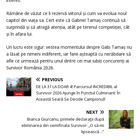
interes.
Rămâne de văzut ce îi rezervă viitorul și cum va evolua noul
capitol din viața sa. Cert este că Gabriel Tamaș continuă să
surprindă și să atragă atenția, atât pe terenul competiției, cât
și în afara lui.
Un lucru este sigur: vestea momentului despre Gabi Tamaș nu
a lăsat pe nimeni indiferent, iar fanii așteaptă cu nerăbdare să
afle ce urmează pentru unul dintre cei mai iubiți concurenți ai
Survivor România 2026.
PREVIOUS
DE LA 31 LA DOAR 4! Parcursul INCREDIBIL al
Survivor 2026 Ajunge în Punctul Culminant: În
Această Seară Se Decide Campionul!
NEXT
Bianca Giurcanu, primele declaraţii după
eliminarea din semifinala Survivor: „O să-mi
lipsească…”