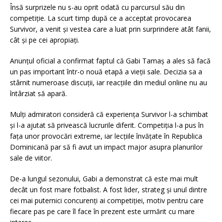
Însă surprizele nu s-au oprit odată cu parcursul său din
competiție. La scurt timp după ce a acceptat provocarea
Survivor, a venit și vestea care a luat prin surprindere atât fanii,
cât și pe cei apropiați.
Anunțul oficial a confirmat faptul că Gabi Tamaș a ales să facă
un pas important într-o nouă etapă a vieții sale. Decizia sa a
stârnit numeroase discuții, iar reacțiile din mediul online nu au
întârziat să apară.
Mulți admiratori consideră că experiența Survivor l-a schimbat
și l-a ajutat să privească lucrurile diferit. Competiția l-a pus în
fața unor provocări extreme, iar lecțiile învățate în Republica
Dominicană par să fi avut un impact major asupra planurilor
sale de viitor.
De-a lungul sezonului, Gabi a demonstrat că este mai mult
decât un fost mare fotbalist. A fost lider, strateg și unul dintre
cei mai puternici concurenți ai competiției, motiv pentru care
fiecare pas pe care îl face în prezent este urmărit cu mare