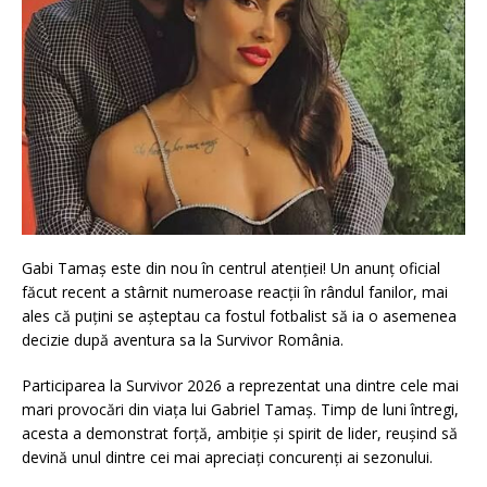
Gabi Tamaș este din nou în centrul atenției! Un anunț oficial
făcut recent a stârnit numeroase reacții în rândul fanilor, mai
ales că puțini se așteptau ca fostul fotbalist să ia o asemenea
decizie după aventura sa la Survivor România.
Participarea la Survivor 2026 a reprezentat una dintre cele mai
mari provocări din viața lui Gabriel Tamaș. Timp de luni întregi,
acesta a demonstrat forță, ambiție și spirit de lider, reușind să
devină unul dintre cei mai apreciați concurenți ai sezonului.