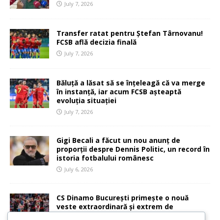
July 7, 2026
Transfer ratat pentru Ștefan Târnovanu!
FCSB află decizia finală
July 7, 2026
Băluță a lăsat să se înțeleagă că va merge
în instanță, iar acum FCSB așteaptă
evoluția situației
July 7, 2026
Gigi Becali a făcut un nou anunț de
proporții despre Dennis Politic, un record în
istoria fotbalului românesc
July 6, 2026
CS Dinamo București primește o nouă
veste extraordinară și extrem de
importantă