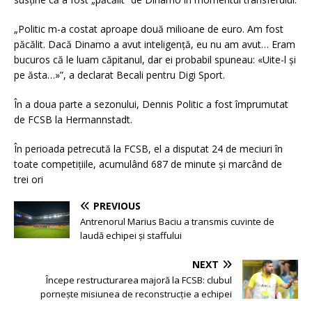
„Politic m-a costat aproape două milioane de euro. Am fost
păcălit. Dacă Dinamo a avut inteligență, eu nu am avut… Eram
bucuros că le luam căpitanul, dar ei probabil spuneau: «Uite-l și
pe ăsta…»”, a declarat Becali pentru Digi Sport.
În a doua parte a sezonului, Dennis Politic a fost împrumutat
de FCSB la Hermannstadt.
În perioada petrecută la FCSB, el a disputat 24 de meciuri în
toate competițiile, acumulând 687 de minute și marcând de
trei ori
PREVIOUS
Antrenorul Marius Baciu a transmis cuvinte de
laudă echipei și staffului
NEXT
Începe restructurarea majoră la FCSB: clubul
pornește misiunea de reconstrucție a echipei