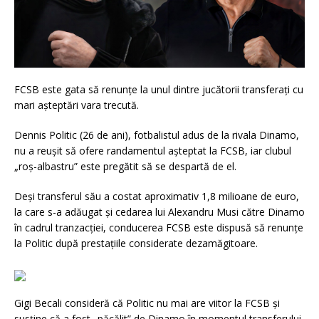
FCSB este gata să renunțe la unul dintre jucătorii transferați cu
mari așteptări vara trecută.
Dennis Politic (26 de ani), fotbalistul adus de la rivala Dinamo,
nu a reușit să ofere randamentul așteptat la FCSB, iar clubul
„roș-albastru” este pregătit să se despartă de el.
Deși transferul său a costat aproximativ 1,8 milioane de euro,
la care s-a adăugat și cedarea lui
Alexandru Musi
către Dinamo
în cadrul tranzacției, conducerea FCSB este dispusă să renunțe
la Politic după prestațiile considerate dezamăgitoare.
Gigi Becali
consideră că Politic nu mai are viitor la FCSB și
susține că a fost „păcălit” de Dinamo în momentul transferului.