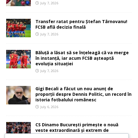
July 7, 2026
Transfer ratat pentru Ștefan Târnovanu!
FCSB află decizia finală
July 7, 2026
Băluță a lăsat să se înțeleagă că va merge
în instanță, iar acum FCSB așteaptă
evoluția situației
July 7, 2026
Gigi Becali a făcut un nou anunț de
proporții despre Dennis Politic, un record în
istoria fotbalului românesc
July 6, 2026
CS Dinamo București primește o nouă
veste extraordinară și extrem de
importantă