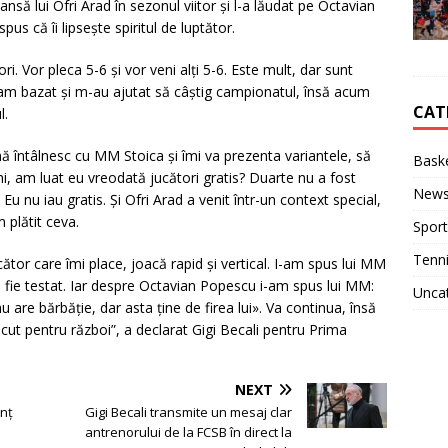
șansă lui
Ofri Arad
în sezonul viitor și l-a lăudat pe
Octavian
pus că îi lipsește spiritul de luptător.
. Vor pleca 5-6 și vor veni alți 5-6. Este mult, dar sunt
am bazat și m-au ajutat să câștig campionatul, însă acum
CAT
l.
mă întâlnesc cu MM Stoica și îmi va prezenta variantele, să
Baske
ni, am luat eu vreodată jucători gratis? Duarte nu a fost
New
u nu iau gratis. Și Ofri Arad a venit într-un context special,
 plătit ceva.
Sport
Tenn
cător care îmi place, joacă rapid și vertical. I-am spus lui MM
să fie testat. Iar despre Octavian Popescu i-am spus lui MM:
Unca
 are bărbăție, dar asta ține de firea lui». Va continua, însă
ăcut pentru război”, a declarat
Gigi Becali
pentru
Prima
NEXT
unț
Gigi Becali transmite un mesaj clar
antrenorului de la FCSB în direct la