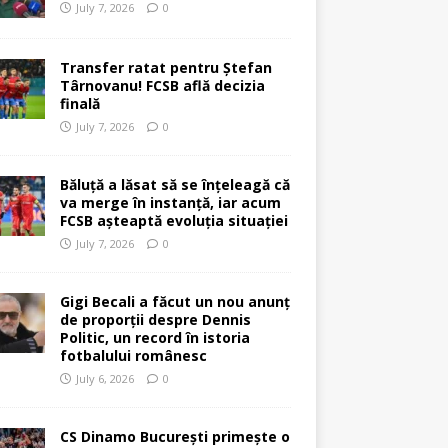
July 7, 2026
0
Transfer ratat pentru Ștefan
Târnovanu! FCSB află decizia
finală
July 7, 2026
0
Băluță a lăsat să se înțeleagă că
va merge în instanță, iar acum
FCSB așteaptă evoluția situației
July 7, 2026
0
Gigi Becali a făcut un nou anunț
de proporții despre Dennis
Politic, un record în istoria
fotbalului românesc
July 6, 2026
0
CS Dinamo București primește o