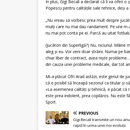
În plus,
Gigi Becali
a declarat că îi va oferi o 
Popescu
pentru calitățile sale tehnice, deși a s
„Nu vreau să vorbesc prea mult despre jucători
mulți care nu mai dau randament. Pe unii m-
nu mai pot conta pe ei. Parcă au uitat fotbalu
(Jucători din Superligă?) Nu, niciunul. Mâine 
aleg și eu. Vor veni doar străini. Numai pe ba
chiar liber de contract, avea niște probleme… E
din cauza unei probleme medicale, dar tot am
Mi-a plăcut Ofri Arad astăzi, este genul de ju
că e posibil să înceapă sezonul ca titular și 
«La asemenea calități și tehnică, e păcat că nu
este prea indolent, prea copilăros. Nu este f
Sport
.
PREVIOUS
Gigi Becali transmite un nou an
rapid în urma unei noi evoluții