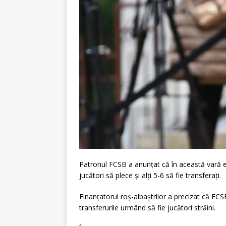
Patronul
FCSB
a anunțat că în această vară 
jucători să plece și alți 5-6 să fie transferați.
Finanțatorul roș-albaștrilor a precizat că
FCS
transferurile urmând să fie jucători străini.