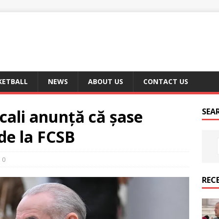
KETBALL
NEWS
ABOUT US
CONTACT US
cali anunță că șase
SEA
de la FCSB
0
REC