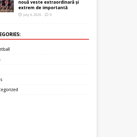
nouă veste extraordinară și
extrem de importantă
July 6, 2026
0
EGORIES:
tball
s
is
tegorized