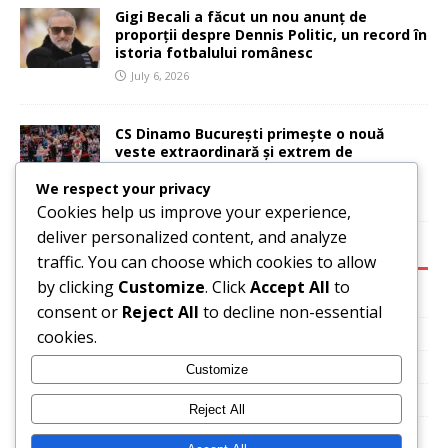
Gigi Becali a făcut un nou anunț de
proporții despre Dennis Politic, un record în
istoria fotbalului românesc
July 6, 2026
CS Dinamo București primește o nouă
veste extraordinară și extrem de
importantă
We respect your privacy
July 6, 2026
Cookies help us improve your experience,
deliver personalized content, and analyze
CATEGORIES:
traffic. You can choose which cookies to allow
by clicking
Customize
. Click
Accept All
to
Basketball
consent or
Reject All
to decline non-essential
News
cookies.
Sport
Customize
Tennis
Reject All
Uncategorized