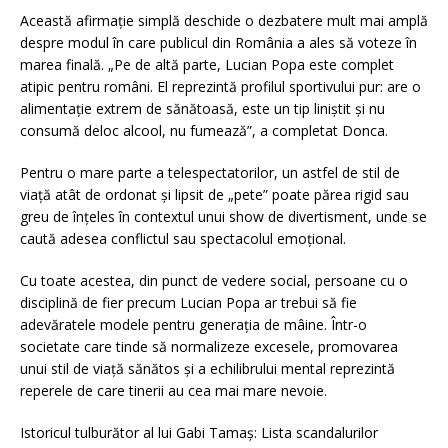
Această afirmație simplă deschide o dezbatere mult mai amplă
despre modul în care publicul din România a ales să voteze în
marea finală. „Pe de altă parte, Lucian Popa este complet
atipic pentru români. El reprezintă profilul sportivului pur: are o
alimentație extrem de sănătoasă, este un tip liniștit și nu
consumă deloc alcool, nu fumează”, a completat Donca.
Pentru o mare parte a telespectatorilor, un astfel de stil de
viață atât de ordonat și lipsit de „pete” poate părea rigid sau
greu de înțeles în contextul unui show de divertisment, unde se
caută adesea conflictul sau spectacolul emoțional.
Cu toate acestea, din punct de vedere social, persoane cu o
disciplină de fier precum Lucian Popa ar trebui să fie
adevăratele modele pentru generația de mâine. Într-o
societate care tinde să normalizeze excesele, promovarea
unui stil de viață sănătos și a echilibrului mental reprezintă
reperele de care tinerii au cea mai mare nevoie.
Istoricul tulburător al lui Gabi Tamaș: Lista scandalurilor