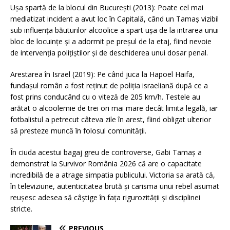
Ușa spartă de la blocul din București (2013): Poate cel mai
mediatizat incident a avut loc în Capitală, când un Tamaș vizibil
sub influența băuturilor alcoolice a spart ușa de la intrarea unui
bloc de locuințe și a adormit pe preșul de la etaj, fiind nevoie
de intervenția polițiștilor și de deschiderea unui dosar penal.
Arestarea în Israel (2019): Pe când juca la Hapoel Haifa,
fundașul român a fost reținut de poliția israeliană după ce a
fost prins conducând cu o viteză de 205 km/h. Testele au
arătat o alcoolemie de trei ori mai mare decât limita legală, iar
fotbalistul a petrecut câteva zile în arest, fiind obligat ulterior
să presteze muncă în folosul comunității.
În ciuda acestui bagaj greu de controverse, Gabi Tamaș a
demonstrat la Survivor România 2026 că are o capacitate
incredibilă de a atrage simpatia publicului. Victoria sa arată că,
în televiziune, autenticitatea brută și carisma unui rebel asumat
reușesc adesea să câștige în fața rigurozității și disciplinei
stricte.
PREVIOUS