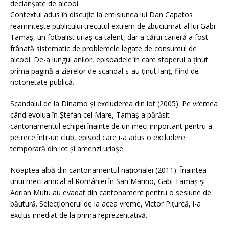
declanșate de alcool
Contextul adus în discuție la emisiunea lui Dan Capatos
reamintește publicului trecutul extrem de zbuciumat al lui Gabi
Tamaș, un fotbalist uriaș ca talent, dar a cărui carieră a fost
frânată sistematic de problemele legate de consumul de
alcool. De-a lungul anilor, episoadele în care stoperul a ținut
prima pagină a ziarelor de scandal s-au ținut lanț, fiind de
notorietate publică.
Scandalul de la Dinamo și excluderea din lot (2005): Pe vremea
când evolua în Ștefan cel Mare, Tamaș a părăsit
cantonamentul echipei înainte de un meci important pentru a
petrece într-un club, episod care i-a adus o excludere
temporară din lot și amenzi uriașe.
Noaptea albă din cantonamentul naționalei (2011): Înaintea
unui meci amical al României în San Marino, Gabi Tamaș și
Adrian Mutu au evadat din cantonament pentru o sesiune de
băutură. Selecționerul de la acea vreme, Victor Pițurcă, i-a
exclus imediat de la prima reprezentativă.