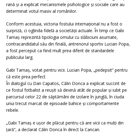
rană și a explicat mecanismele psihologice și sociale care au
determinat votul masiv al românilor.
Conform acestuia, victoria fostului internațional nu a fost o
surpriză, ci oglinda fidelă a societății actuale. În timp ce Gabi
Tamaș reprezintă tipologia omului cu slăbiciuni asumate,
contracandidatul său din finală, antrenorul sportiv Lucian Popa,
a fost perceput ca fiind mult prea diferit de standardele
publicului larg.
Gabi Tamaș, votat pentru vicii. Lucian Popa, „pedepsit” pentru
că este prea perfect
În dialogul cu Dan Capatos, Călin Donca a explicat succint de
ce fostul fotbalist a reușit să devină atât de popular și iubit pe
parcursul celor 22 de săptămâni de izolare în junglă, în ciuda
unui trecut marcat de episoade bahice și comportamente
rebele.
„Gabi Tamaș e ușor de plăcut pentru că are vicii ca mulți din
țară”, a declarat Călin Donca în direct la Cancan.