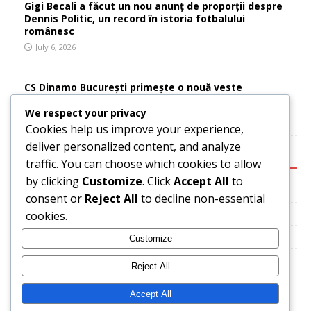
Gigi Becali a făcut un nou anunț de proporții despre
Dennis Politic, un record în istoria fotbalului
românesc
July 6, 2026
CS Dinamo București primește o nouă veste
extraordinară și extrem de importantă
We respect your privacy
July 6, 2026
Cookies help us improve your experience,
deliver personalized content, and analyze
CATEGORIES:
traffic. You can choose which cookies to allow
by clicking
Customize
. Click
Accept All
to
Basketball
consent or
Reject All
to decline non-essential
News
cookies.
Sport
Customize
Tennis
Reject All
Uncategorized
Accept All