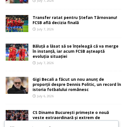
July 7, 2026
Transfer ratat pentru Ștefan Târnovanu!
FCSB află decizia finală
July 7, 2026
Băluță a lăsat să se înțeleagă că va merge
în instanță, iar acum FCSB așteaptă
evoluția situației
July 7, 2026
Gigi Becali a făcut un nou anunț de
proporții despre Dennis Politic, un record în
istoria fotbalului românesc
July 6, 2026
CS Dinamo București primește o nouă
veste extraordinară și extrem de
importantă