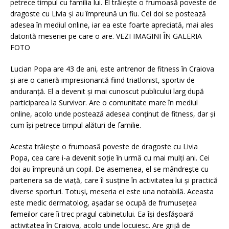
petrece timpul cu familia lui. El trăiește o frumoasă poveste de
dragoste cu Livia și au împreună un fiu. Cei doi se postează
adesea în mediul online, iar ea este foarte apreciată, mai ales
datorită meseriei pe care o are. VEZI IMAGINI ÎN GALERIA
FOTO
Lucian Popa are 43 de ani, este antrenor de fitness în Craiova
și are o carieră impresionantă fiind triatlonist, sportiv de
anduranță. El a devenit și mai cunoscut publicului larg după
participarea la Survivor. Are o comunitate mare în mediul
online, acolo unde postează adesea conținut de fitness, dar și
cum își petrece timpul alături de familie.
Acesta trăiește o frumoasă poveste de dragoste cu Livia
Popa, cea care i-a devenit soție în urmă cu mai mulți ani. Cei
doi au împreună un copil. De asemenea, el se mândrește cu
partenera sa de viață, care îl susține în activitatea lui și practică
diverse sporturi. Totuși, meseria ei este una notabilă. Aceasta
este medic dermatolog, așadar se ocupă de frumusețea
femeilor care îi trec pragul cabinetului. Ea își desfășoară
activitatea în Craiova, acolo unde locuiesc. Are grijă de