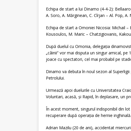
Echipa de start a lui Dinamo (4-4-2): Bellaar
A. Soro, A. Mărginean, C. Cîrjan – Al. Pop, A.
Echipa de start a Omoniei Nicosia: Michail –
Kousoulos, M. Maric – Chatzigiovanis, Kakou
După duelul cu Omonia, delegația dinamovistă v
„câinii” vor mai disputa un singur amical, pe 
joace cu spectatori, cel mai probabil pe stadi
Dinamo va debuta în noul sezon al Superligii p
Petrolului.
Urmează apoi duelurile cu Universitatea Craio
Voluntari, acasă, și Rapid, în deplasare, un 
În acest moment, singurul indisponibil din lot
recuperare după operația de hernie inghinală
Adrian Mazilu (20 de ani), accidentat miercuri 