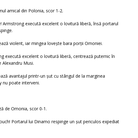
mul amical din Polonia, scor 1-2.
 Armstrong execută excelent o lovitură liberă, însă portarul
spinge.
ză violent, iar mingea lovește bara porții Omoniei.
 execută excelent o lovitură liberă, centrează puternic în
de Alexandru Musi.
lează avantajul printr-un șut cu stângul de la marginea
sy nu poate interveni.
ză de Omonia, scor 0-1.
arouch! Portarul lui Dinamo respinge un șut periculos expediat