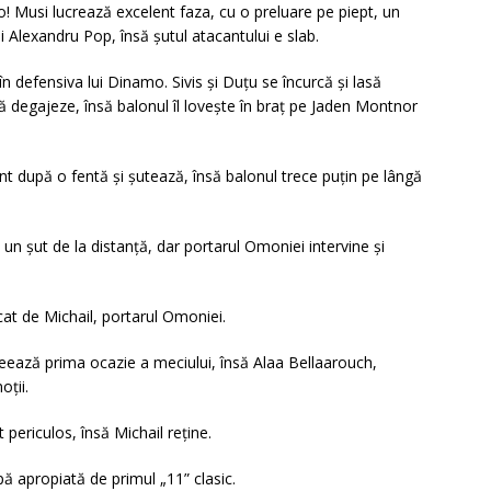
 Musi lucrează excelent faza, cu o preluare pe piept, un
ui Alexandru Pop, însă șutul atacantului e slab.
n defensiva lui Dinamo. Sivis și Duțu se încurcă și lasă
 degajeze, însă balonul îl lovește în braț pe Jaden Montnor
t după o fentă și șutează, însă balonul trece puțin pe lângă
un șut de la distanță, dar portarul Omoniei intervine și
at de Michail, portarul Omoniei.
creează prima ocazie a meciului, însă Alaa Bellaarouch,
oții.
 periculos, însă Michail reține.
pă apropiată de primul „11” clasic.