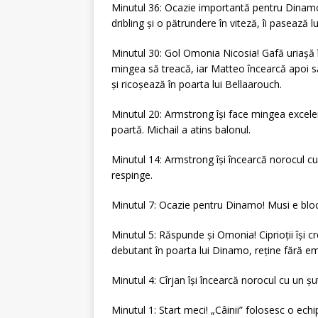
Minutul 36: Ocazie importantă pentru Dinamo!
dribling și o pătrundere în viteză, îi pasează l
Minutul 30: Gol Omonia Nicosia! Gafă uriașă î
mingea să treacă, iar Matteo încearcă apoi să
și ricoșează în poarta lui Bellaarouch.
Minutul 20: Armstrong își face mingea excelen
poartă. Michail a atins balonul.
Minutul 14: Armstrong își încearcă norocul cu 
respinge.
Minutul 7: Ocazie pentru Dinamo! Musi e bloc
Minutul 5: Răspunde și Omonia! Ciprioții își 
debutant în poarta lui Dinamo, reține fără em
Minutul 4: Cîrjan își încearcă norocul cu un șut
Minutul 1: Start meci! „Câinii” folosesc o echi