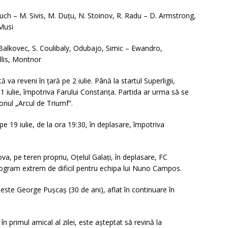
ouch – M. Sivis, M. Duțu, N. Stoinov, R. Radu – D. Armstrong,
 Musi
 Balkovec, S. Coulibaly, Odubajo, Simic – Ewandro,
llis, Montnor
a reveni în țară pe 2 iulie. Până la startul Superligii,
11 iulie, împotriva Farului Constanța. Partida ar urma să se
onul „Arcul de Triumf”.
e 19 iulie, de la ora 19:30, în deplasare, împotriva
va, pe teren propriu, Oțelul Galați, în deplasare, FC
program extrem de dificil pentru echipa lui Nuno Campos.
 este George Pușcaș (30 de ani), aflat în continuare în
.
în primul amical al zilei, este așteptat să revină la