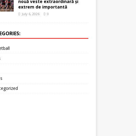
nouă veste extraordinară și
extrem de importantă
July 6, 2026
0
EGORIES:
tball
s
is
tegorized