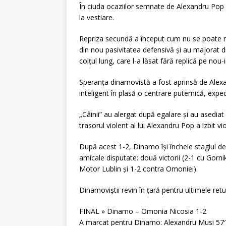
În ciuda ocaziilor semnate de Alexandru Pop ș
la vestiare.
Repriza secundă a început cum nu se poate mai
din nou pasivitatea defensivă și au majorat dif
colțul lung, care l-a lăsat fără replică pe nou-
Speranța dinamovistă a fost aprinsă de Alexan
inteligent în plasă o centrare puternică, expe
„Câinii” au alergat după egalare și au asediat
trasorul violent al lui Alexandru Pop a izbit vi
După acest 1-2, Dinamo își încheie stagiul de 
amicale disputate: două victorii (2-1 cu Gorni
Motor Lublin și 1-2 contra Omoniei).
Dinamoviștii revin în țară pentru ultimele ret
FINAL » Dinamo – Omonia Nicosia 1-2
A marcat pentru Dinamo: Alexandru Musi 57′