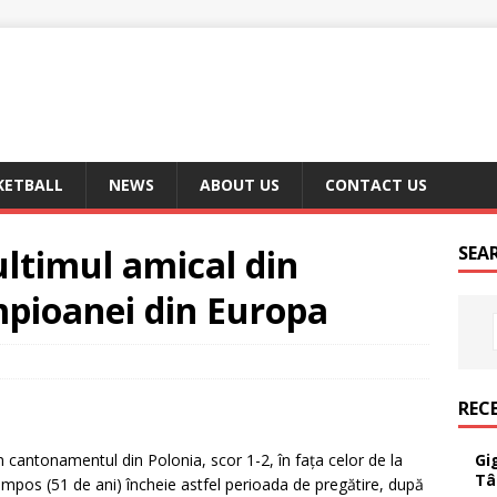
KETBALL
NEWS
ABOUT US
CONTACT US
ltimul amical din
SEA
mpioanei din Europa
REC
Gi
n cantonamentul din Polonia, scor 1-2, în fața celor de la
Tâ
pos (51 de ani) încheie astfel perioada de pregătire, după