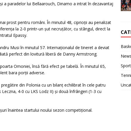
i a paradelor lui Bellaarouch, Dinamo a intrat în dezavantaj
 prost pentru români. În minutul 48, ciprioții au penalizat
erența la 2-0 printr-un șut necruțător, cu stângul, direct la
CAT
intratul Epassy.
Baske
dru Musi în minutul 57. Internaționalul de tineret a deviat
diată perfect din lovitură liberă de Danny Armstrong.
New
Sport
 poarta Omoniei, însă fără efect pe tabelă. În minutul 65,
olent bara porții adverse.
Tenn
Unca
pregătire din Polonia cu un bilanț echilibrat în cele patru
k Leczna, 4-0 cu LKS Lodz II) și două înfrângeri (1-3 cu
ușuri înaintea startului noului sezon competițional.