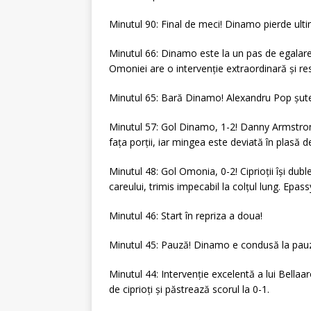
Minutul 90: Final de meci! Dinamo pierde ulti
Minutul 66: Dinamo este la un pas de egalare!
Omoniei are o intervenție extraordinară și re
Minutul 65: Bară Dinamo! Alexandru Pop șutea
Minutul 57: Gol Dinamo, 1-2! Danny Armstrong
fața porții, iar mingea este deviată în plasă 
Minutul 48: Gol Omonia, 0-2! Ciprioții își dub
careului, trimis impecabil la colțul lung. Epas
Minutul 46: Start în repriza a doua!
Minutul 45: Pauză! Dinamo e condusă la pau
Minutul 44: Intervenție excelentă a lui Bella
de ciprioți și păstrează scorul la 0-1.