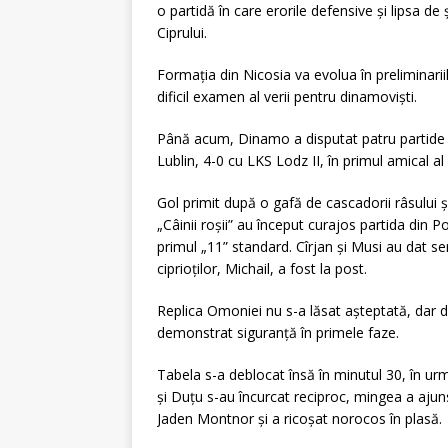
o partidă în care erorile defensive și lipsa de
Ciprului.
Formația din Nicosia va evolua în preliminariil
dificil examen al verii pentru dinamoviști.
Până acum, Dinamo a disputat patru partide d
Lublin, 4-0 cu LKS Lodz II, în primul amical al
Gol primit după o gafă de cascadorii râsului și
„Câinii roșii” au început curajos partida din 
primul „11” standard. Cîrjan și Musi au dat se
ciprioților, Michail, a fost la post.
Replica Omoniei nu s-a lăsat așteptată, dar d
demonstrat siguranță în primele faze.
Tabela s-a deblocat însă în minutul 30, în u
și Duțu s-au încurcat reciproc, mingea a ajuns
Jaden Montnor și a ricoșat norocos în plasă.