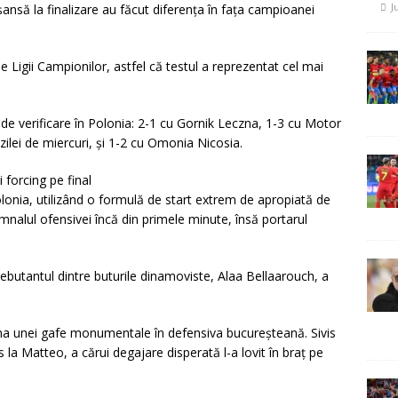
J
 șansă la finalizare au făcut diferența în fața campioanei
e Ligii Campionilor, astfel că testul a reprezentat cel mai
e verificare în Polonia: 2-1 cu Gornik Leczna, 1-3 cu Motor
 zilei de miercuri, și 1-2 cu Omonia Nicosia.
 forcing pe final
Polonia, utilizând o formulă de start extrem de apropiată de
mnalul ofensivei încă din primele minute, însă portarul
ebutantul dintre buturile dinamoviste, Alaa Bellaarouch, a
rma unei gafe monumentale în defensiva bucureșteană. Sivis
 la Matteo, a cărui degajare disperată l-a lovit în braț pe