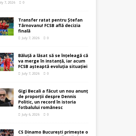
uly 7, 2026
0
Transfer ratat pentru Ștefan
Târnovanu! FCSB află decizia
finală
July 7, 2026
0
Băluță a lăsat să se înțeleagă că
va merge în instanță, iar acum
FCSB așteaptă evoluția situației
July 7, 2026
0
Gigi Becali a făcut un nou anunț
de proporții despre Dennis
Politic, un record în istoria
fotbalului românesc
July 6, 2026
0
CS Dinamo București primește o