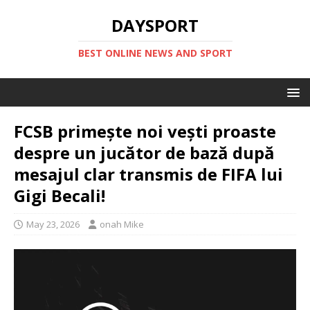
DAYSPORT
BEST ONLINE NEWS AND SPORT
FCSB primește noi vești proaste
despre un jucător de bază după
mesajul clar transmis de FIFA lui
Gigi Becali!
May 23, 2026
onah Mike