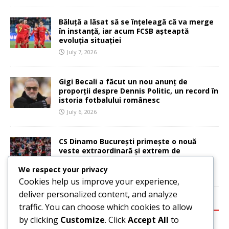
Băluță a lăsat să se înțeleagă că va merge
în instanță, iar acum FCSB așteaptă
evoluția situației
July 7, 2026
Gigi Becali a făcut un nou anunț de
proporții despre Dennis Politic, un record în
istoria fotbalului românesc
July 6, 2026
CS Dinamo București primește o nouă
veste extraordinară și extrem de
importantă
We respect your privacy
July 6, 2026
Cookies help us improve your experience,
deliver personalized content, and analyze
CATEGORIES:
traffic. You can choose which cookies to allow
by clicking
Customize
. Click
Accept All
to
Basketball