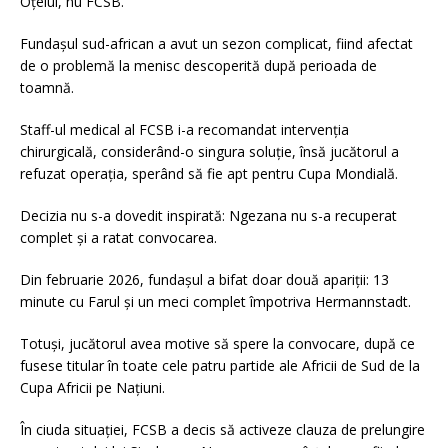
Oțelul, nu FCSB.
Fundașul sud-african a avut un sezon complicat, fiind afectat
de o problemă la menisc descoperită după perioada de
toamnă.
Staff-ul medical al FCSB i-a recomandat intervenția
chirurgicală, considerând-o singura soluție, însă jucătorul a
refuzat operația, sperând să fie apt pentru Cupa Mondială.
Decizia nu s-a dovedit inspirată: Ngezana nu s-a recuperat
complet și a ratat convocarea.
Din februarie 2026, fundașul a bifat doar două apariții: 13
minute cu Farul și un meci complet împotriva Hermannstadt.
Totuși, jucătorul avea motive să spere la convocare, după ce
fusese titular în toate cele patru partide ale Africii de Sud de la
Cupa Africii pe Națiuni.
În ciuda situației, FCSB a decis să activeze clauza de prelungire