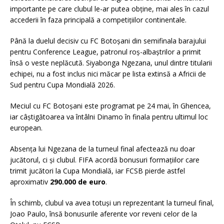
importante pe care clubul le-ar putea obține, mai ales în cazul
accederii în faza principală a competițiilor continentale.
Până la duelul decisiv cu FC Botoșani din semifinala barajului
pentru Conference League, patronul roș-albaștrilor a primit
însă o veste neplăcută. Siyabonga Ngezana, unul dintre titularii
echipei, nu a fost inclus nici măcar pe lista extinsă a Africii de
Sud pentru Cupa Mondială 2026.
Meciul cu FC Botoșani este programat pe 24 mai, în Ghencea,
iar câștigătoarea va întâlni Dinamo în finala pentru ultimul loc
european.
Absența lui Ngezana de la turneul final afectează nu doar
jucătorul, ci și clubul. FIFA acordă bonusuri formațiilor care
trimit jucători la Cupa Mondială, iar FCSB pierde astfel
aproximativ
290.000 de euro
.
În schimb, clubul va avea totuși un reprezentant la turneul final,
Joao Paulo, însă bonusurile aferente vor reveni celor de la