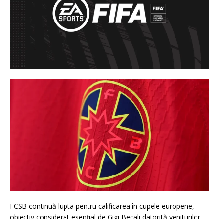
FCSB continuă lupta pentru calificarea în cupele europene,
obiectiv considerat esențial de Gigi Becali datorită veniturilor