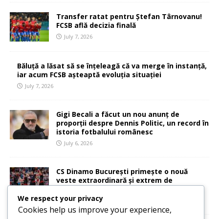
Transfer ratat pentru Ștefan Târnovanu!
FCSB află decizia finală
July 7, 2026
Băluță a lăsat să se înțeleagă că va merge în instanță,
iar acum FCSB așteaptă evoluția situației
July 7, 2026
Gigi Becali a făcut un nou anunț de
proporții despre Dennis Politic, un record în
istoria fotbalului românesc
July 6, 2026
CS Dinamo București primește o nouă
veste extraordinară și extrem de
importantă
We respect your privacy
July 6, 2026
Cookies help us improve your experience,