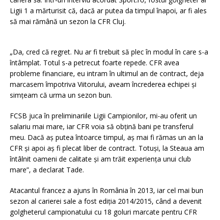
Ligii 1 a mărturisit că, dacă ar putea da timpul înapoi, ar fi ales
să mai rămână un sezon la CFR Cluj.
„Da, cred că regret. Nu ar fi trebuit să plec în modul în care s-a
întâmplat. Totul s-a petrecut foarte repede. CFR avea
probleme financiare, eu intram în ultimul an de contract, deja
marcasem împotriva Viitorului, aveam încrederea echipei și
simțeam că urma un sezon bun.
FCSB juca în preliminariile Ligii Campionilor, mi-au oferit un
salariu mai mare, iar CFR voia să obțină bani pe transferul
meu. Dacă aș putea întoarce timpul, aș mai fi rămas un an la
CFR și apoi aș fi plecat liber de contract. Totuși, la Steaua am
întâlnit oameni de calitate și am trăit experiența unui club
mare”, a declarat Tade.
Atacantul francez a ajuns în România în 2013, iar cel mai bun
sezon al carierei sale a fost ediția 2014/2015, când a devenit
golgheterul campionatului cu 18 goluri marcate pentru CFR