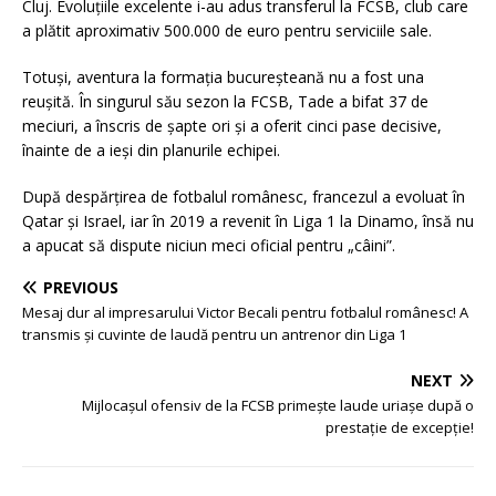
Cluj. Evoluțiile excelente i-au adus transferul la FCSB, club care
a plătit aproximativ 500.000 de euro pentru serviciile sale.
Totuși, aventura la formația bucureșteană nu a fost una
reușită. În singurul său sezon la FCSB, Tade a bifat 37 de
meciuri, a înscris de șapte ori și a oferit cinci pase decisive,
înainte de a ieși din planurile echipei.
După despărțirea de fotbalul românesc, francezul a evoluat în
Qatar și Israel, iar în 2019 a revenit în Liga 1 la Dinamo, însă nu
a apucat să dispute niciun meci oficial pentru „câini”.
PREVIOUS
Mesaj dur al impresarului Victor Becali pentru fotbalul românesc! A
transmis și cuvinte de laudă pentru un antrenor din Liga 1
NEXT
Mijlocașul ofensiv de la FCSB primește laude uriașe după o
prestație de excepție!