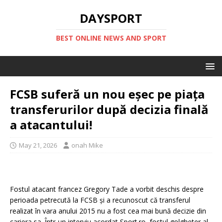
DAYSPORT
BEST ONLINE NEWS AND SPORT
FCSB suferă un nou eșec pe piața
transferurilor după decizia finală
a atacantului!
May 21, 2026
onah Mike
Fostul atacant francez Gregory Tade a vorbit deschis despre
perioada petrecută la FCSB și a recunoscut că transferul
realizat în vara anului 2015 nu a fost cea mai bună decizie din
cariera sa. Într-un interviu acordat Sport.ro, fostul golgheter al