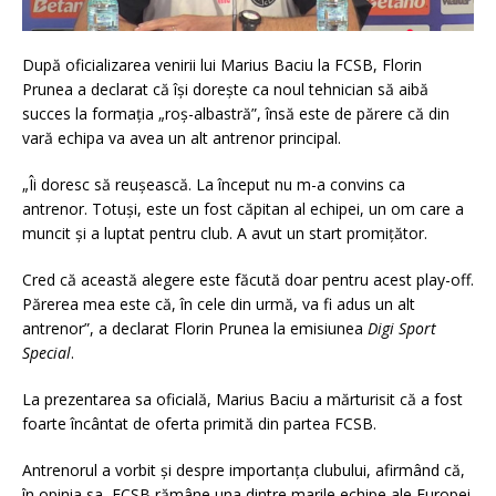
După oficializarea venirii lui Marius Baciu la FCSB, Florin
Prunea a declarat că își dorește ca noul tehnician să aibă
succes la formația „roș-albastră”, însă este de părere că din
vară echipa va avea un alt antrenor principal.
„Îi doresc să reușească. La început nu m-a convins ca
antrenor. Totuși, este un fost căpitan al echipei, un om care a
muncit și a luptat pentru club. A avut un start promițător.
Cred că această alegere este făcută doar pentru acest play-off.
Părerea mea este că, în cele din urmă, va fi adus un alt
antrenor”, a declarat Florin Prunea la emisiunea
Digi Sport
Special
.
La prezentarea sa oficială, Marius Baciu a mărturisit că a fost
foarte încântat de oferta primită din partea FCSB.
Antrenorul a vorbit și despre importanța clubului, afirmând că,
în opinia sa, FCSB rămâne una dintre marile echipe ale Europei.