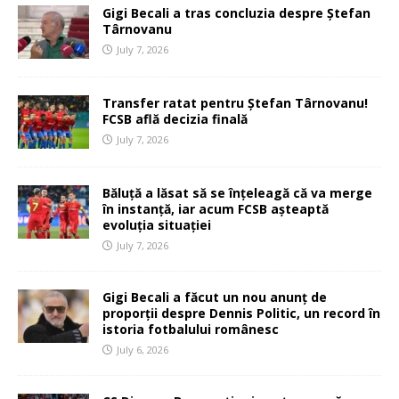
Gigi Becali a tras concluzia despre Ștefan
Târnovanu
July 7, 2026
Transfer ratat pentru Ștefan Târnovanu!
FCSB află decizia finală
July 7, 2026
Băluță a lăsat să se înțeleagă că va merge
în instanță, iar acum FCSB așteaptă
evoluția situației
July 7, 2026
Gigi Becali a făcut un nou anunț de
proporții despre Dennis Politic, un record în
istoria fotbalului românesc
July 6, 2026