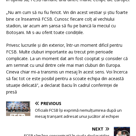
„Nu am cum să nu fiu fericit. Vin din acest vestiar și știu foarte
bine ce înseamnă FCSB. Cunosc fiecare colț al vechiului
stadion, iar acum am șansa să fiu pe bancă la meciul cu
Botoșani. Mi s-au oferit toate condițiile.
Privesc lucrurile și din exterior, într-un moment dificil pentru
FCSB. Multe cluburi importante au trecut prin perioade
complicate. La un moment dat am fost cooptat și consider că
am semnat cu unul dintre cele mai mari cluburi din Europa.
Cineva chiar mi-a transmis un mesaj în acest sens. Voi încerca
să fac tot ce este posibil pentru a scoate echipa din această
situație delicată”, a declarat Baciu în cadrul conferinței de
presă
PREVIOUS
Oficialii FCSB își exprimă nemulțumirea după un
mesaj tranșant adresat unui jucător al echipei
NEXT
FCSB rămâne concentrată în ciuda declarațiilor