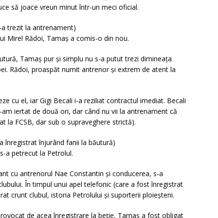
ce să joace vreun minut într-un meci oficial.
-a trezit la antrenament)
ui Mirel Rădoi, Tamaș a comis-o din nou.
tură, Tamaș pur și simplu nu s-a putut trezi dimineața
ipei. Rădoi, proaspăt numit antrenor și extrem de atent la
e cu el, iar Gigi Becali i-a reziliat contractul imediat. Becali
 l-am iertat de două ori, dar când nu vii la antrenament că
dat la FCSB, dar sub o supraveghere strictă).
 înregistrat înjurând fanii la băutură)
s-a petrecut la Petrolul.
ant cu antrenorul Nae Constantin și conducerea, s-a
clubului. În timpul unui apel telefonic (care a fost înregistrat
at crunt clubul, istoria Petrolului și suporterii ploieșteni.
provocat de acea înregistrare la beție, Tamaș a fost obligat