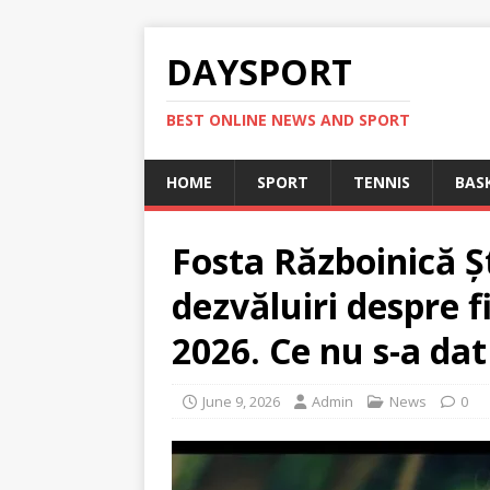
DAYSPORT
BEST ONLINE NEWS AND SPORT
HOME
SPORT
TENNIS
BAS
Fosta Războinică Ș
dezvăluiri despre 
2026. Ce nu s-a dat
June 9, 2026
Admin
News
0