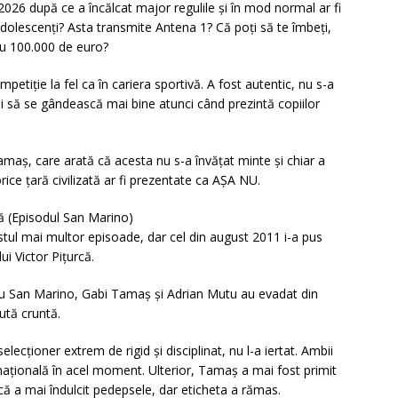
026 după ce a încălcat major regulile și în mod normal ar fi
adolescenți? Asta transmite Antena 1? Că poți să te îmbeți,
 cu 100.000 de euro?
mpetiție la fel ca în cariera sportivă. A fost autentic, nu s-a
i să se gândească mai bine atunci când prezintă copiilor
maș, care arată că acesta nu s-a învățat minte și chiar a
rice țară civilizată ar fi prezentate ca AȘA NU.
că (Episodul San Marino)
tul mai multor episoade, dar cel din august 2011 i-a pus
i Victor Pițurcă.
 cu San Marino, Gabi Tamaș și Adrian Mutu au evadat din
ută cruntă.
lecționer extrem de rigid și disciplinat, nu l-a iertat. Ambii
 națională în acel moment. Ulterior, Tamaș a mai fost primit
rcă a mai îndulcit pedepsele, dar eticheta a rămas.