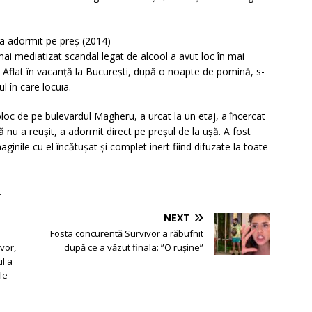
i a adormit pe preș (2014)
mai mediatizat scandal legat de alcool a avut loc în mai
 Aflat în vacanță la București, după o noapte de pomină, s-
l în care locuia.
loc de pe bulevardul Magheru, a urcat la un etaj, a încercat
ă nu a reușit, a adormit direct pe preșul de la ușă. A fost
imaginile cu el încătușat și complet inert fiind difuzate la toate
.
NEXT
Fosta concurentă Survivor a răbufnit
vor,
după ce a văzut finala: ”O rușine”
ul a
le