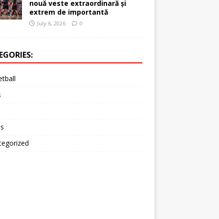
nouă veste extraordinară și
extrem de importantă
July 6, 2026
0
EGORIES:
tball
s
is
tegorized