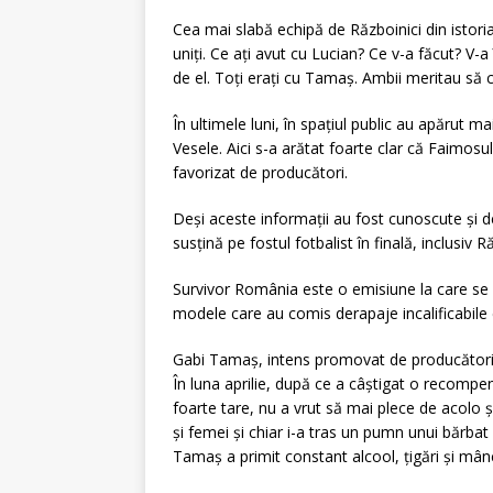
Cea mai slabă echipă de Războinici din istoria 
uniți. Ce ați avut cu Lucian? Ce v-a făcut? V-a 
de el. Toți erați cu Tamaș. Ambii meritau să câ
În ultimele luni, în spațiul public au apărut 
Vesele. Aici s-a arătat foarte clar că Faimosu
favorizat de producători.
Deși aceste informații au fost cunoscute și d
susțină pe fostul fotbalist în finală, inclusiv Ră
Survivor România este o emisiune la care se uit
modele care au comis derapaje incalificabile 
Gabi Tamaș, intens promovat de producători
În luna aprilie, după ce a câștigat o recompe
foarte tare, nu a vrut să mai plece de acolo și
și femei și chiar i-a tras un pumn unui bărba
Tamaș a primit constant alcool, țigări și mân