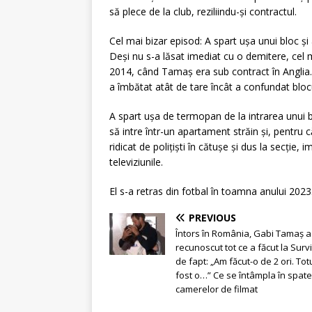
să plece de la club, reziliindu-și contractul.
Cel mai bizar episod: A spart ușa unui bloc ș
Deși nu s-a lăsat imediat cu o demitere, cel 
2014, când Tamaș era sub contract în Anglia.
a îmbătat atât de tare încât a confundat blocu
A spart ușa de termopan de la intrarea unui b
să intre într-un apartament străin și, pentru c
ridicat de polițiști în cătușe și dus la secție, 
televiziunile.
El s-a retras din fotbal în toamna anului 2023
PREVIOUS
Întors în România, Gabi Tamaș a
recunoscut tot ce a făcut la Survi
de fapt: „Am făcut-o de 2 ori. Tot
fost o…” Ce se întâmpla în spate
camerelor de filmat