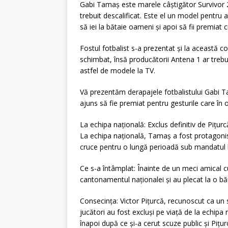
Gabi Tamaș este marele câștigător Survivor 2
trebuit descalificat. Este el un model pentru 
să iei la bătaie oameni și apoi să fii premiat
Fostul fotbalist s-a prezentat și la această co
schimbat, însă producătorii Antena 1 ar trebu
astfel de modele la TV.
Vă prezentăm derapajele fotbalistului Gabi Ta
ajuns să fie premiat pentru gesturile care în o
La echipa națională: Exclus definitiv de Pițur
La echipa națională, Tamaș a fost protagonis
cruce pentru o lungă perioadă sub mandatul lu
Ce s-a întâmplat: Înainte de un meci amical
cantonamentul naționalei și au plecat la o bă
Consecința: Victor Pițurcă, recunoscut ca un se
jucători au fost excluși pe viață de la echipa
înapoi după ce și-a cerut scuze public și Pițu