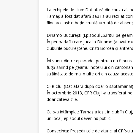
La echipele de club: Dat afară din cauza alcoo
Tamaș a fost dat afară sau i s-au reziliat con
fiind același: o beție cruntă urmată de absen
Dinamo București (Episodul „Săritul pe geam
În perioada în care juca la Dinamo (a avut m
cluburile bucureștene. Cristi Borcea și antreno
Într-unul dintre episoade, pentru a nu fi prin
fugă sărind pe geamul hotelului din cantonamen
străinătate de mai multe ori din cauza acesto
CFR Cluj (Dat afară după doar o săptămână!
În octombrie 2013, CFR Cluj l-a transferat pe
doar câteva zile.
Ce s-a întâmplat: Tamaș a ieșit în club în Cluj,
un local, episodul devenind public.
Consecința: Președintele de atunci al CFR-ului, 