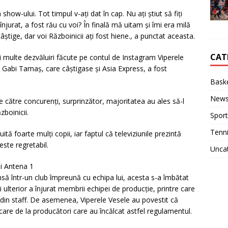
show-ului. Tot timpul v-ați dat în cap. Nu ați știut să fiți
înjurat, a fost rău cu voi? În finală mă uitam și îmi era milă
știge, dar voi Războinicii ați fost hiene., a punctat aceasta.
CAT
mai multe dezvăluiri făcute pe contul de Instagram Viperele
l Gabi Tamaș, care câștigase și Asia Express, a fost
Baske
New
e către concurenți, surprinzător, majoritatea au ales să-l
zboinicii.
Sport
Tenn
ă foarte mulți copii, iar faptul că televiziunile prezintă
este regretabil.
Unca
i Antena 1
nsă într-un club împreună cu echipa lui, acesta s-a îmbătat
 ulterior a înjurat membrii echipei de producție, printre care
t din staff. De asemenea, Viperele Vesele au povestit că
care de la producători care au încălcat astfel regulamentul.