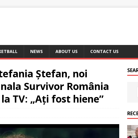
KETBALL
NEWS
ABOUT US
CONTACT US
tefania Ștefan, noi
SEA
finala Survivor România
 la TV: „Ați fost hiene”
REC