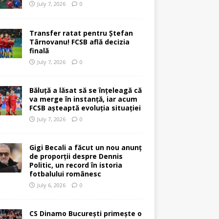
July 7, 2026
0
Transfer ratat pentru Ștefan
Târnovanu! FCSB află decizia
finală
July 7, 2026
0
Băluță a lăsat să se înțeleagă că
va merge în instanță, iar acum
FCSB așteaptă evoluția situației
July 7, 2026
0
Gigi Becali a făcut un nou anunț
de proporții despre Dennis
Politic, un record în istoria
fotbalului românesc
July 6, 2026
0
CS Dinamo București primește o