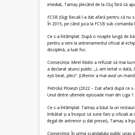
imediat, Tamaș plecând de la Cluj fără să apu
FCSB (Gigi Becali l-a dat afară pentru că nu s
În 2015, pe când juca la FCSB sub comanda l
Ce s-a întâmplat: După o noapte lungă de bău
pentru a veni la antrenamentul oficial al ech
disciplină, a luat foc.
Consecința: Mirel Rădoi a refuzat să mai lucrez
a declarat atunci public: „L-am iertat o dată,
ești beat, pleci”. (Ulterior a mai avut un man
Petrolul Ploiești (2022 – Dat afară după ce s-a
Unul dintre ultimele episoade mari din Liga 1 
Ce s-a întâmplat: Tamaș a băut la un restaur
îmbătat și a început să sune fani și oficiali ai 
ilegal de antrenor și dat presei), Tamaș a înjur
Consecința: În urma scandalului public uriaș 