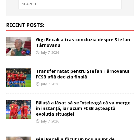
RECENT POSTS:
Gigi Becali a tras concluzia despre Ștefan
Târnovanu
July 7, 2026
Transfer ratat pentru Ștefan Târnovanu!
FCSB află decizia finală
July 7, 2026
Băluță a lăsat să se înțeleagă că va merge
în instanță, iar acum FCSB așteaptă
evoluția situației
July 7, 2026
Gigi Becali a făcut un nou anunț de