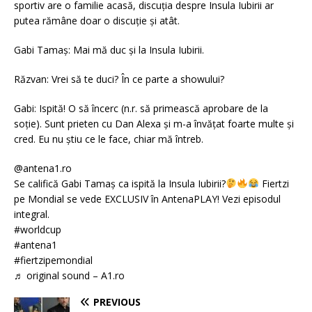
sportiv are o familie acasă, discuția despre Insula Iubirii ar
putea rămâne doar o discuție și atât.
Gabi Tamaș: Mai mă duc și la Insula Iubirii.
Răzvan: Vrei să te duci? În ce parte a showului?
Gabi: Ispită! O să încerc (n.r. să primească aprobare de la
soție). Sunt prieten cu Dan Alexa și m-a învățat foarte multe și
cred. Eu nu știu ce le face, chiar mă întreb.
@antena1.ro
Se califică Gabi Tamaș ca ispită la Insula Iubirii?
Fiertzi
pe Mondial se vede EXCLUSIV în AntenaPLAY! Vezi episodul
integral.
#worldcup
#antena1
#fiertzipemondial
♬ original sound – A1.ro
PREVIOUS