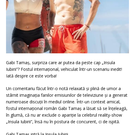
Gabi Tamaș, surpriza care ar putea da peste cap „Insula
Iubirii”? Fostul internațional, vehiculat într-un scenariu inedit!
Iată despre ce este vorba!
Un comentariu făcut într-o notă relaxată și plină de umor a
stârnit imaginația fanilor emisiunilor de televiziune și a generat
numeroase discuții în mediul online. Într-un context amical,
fostul internațional român Gabi Tamaș a lăsat să se înțeleagă,
în glumă, că nu ar exclude o apariție la celebrul reality-show
„Insula Iubirii”, însă nu în postura de concurent, ci de ispită.
Gabi Tamaș intră la Insula Iubirii