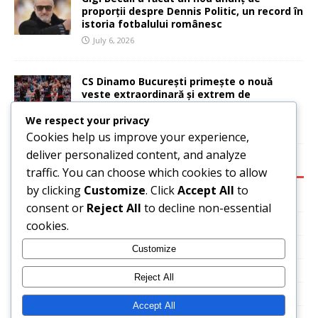
proporții despre Dennis Politic, un record în
istoria fotbalului românesc
July 6, 2026
CS Dinamo București primește o nouă
veste extraordinară și extrem de
importantă
We respect your privacy
July 6, 2026
Cookies help us improve your experience,
deliver personalized content, and analyze
CATEGORIES:
traffic. You can choose which cookies to allow
by clicking
Customize
. Click
Accept All
to
Basketball
consent or
Reject All
to decline non-essential
News
cookies.
Sport
Customize
Tennis
Reject All
Uncategorized
Accept All