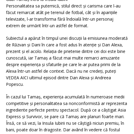
Personalitatea sa puternică, stilul direct și carisma care l-au
făcut remarcat atât pe terenul de fotbal, cât și în aparițiile
televizate, l-ar transforma fără îndoială într-un personaj
extrem de urmărit într-un astfel de format.
Subiectul a apărut în timpul unei discuții la emisiunea moderată
de Răzvan și Dani în care a fost adus în atenție și Dan Alexa,
prezent și el acolo. Relația de prietenie dintre cei doi este bine
cunoscută, iar Tamaș a făcut mai multe remarci amuzante
despre experiența și sfaturile pe care le-ar putea primi de la
Alexa într-un astfel de context. Dacă nu ne credeți, puteți
VEDEA AICI ultimul episod dintre Dan Alexa și Andreea
Popescu.
În cazul lui Tamaș, experiența acumulată în numeroase medii
competitive și personalitatea sa nonconformistă ar reprezenta
ingrediente perfecte pentru spectacol. După ce a câștigat Asia
Express și Survivor, se pare că Tamaș are planuri foarte mari.
Însă, ce să vezi, la Insula Iubirii nu se câștigă niciun premiu, în
bani, poate doar în dragoste. Dar având în vedere că fostul