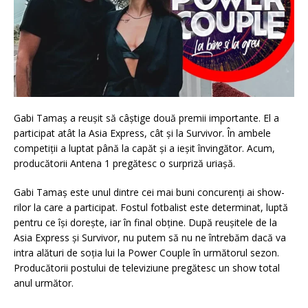
Gabi Tamaș a reușit să câștige două premii importante. El a
participat atât la Asia Express, cât și la Survivor. În ambele
competiții a luptat până la capăt și a ieșit învingător. Acum,
producătorii Antena 1 pregătesc o surpriză uriașă.
Gabi Tamaș este unul dintre cei mai buni concurenți ai show-
rilor la care a participat. Fostul fotbalist este determinat, luptă
pentru ce își dorește, iar în final obține. După reușitele de la
Asia Express și Survivor, nu putem să nu ne întrebăm dacă va
intra alături de soția lui la Power Couple în următorul sezon.
Producătorii postului de televiziune pregătesc un show total
anul următor.