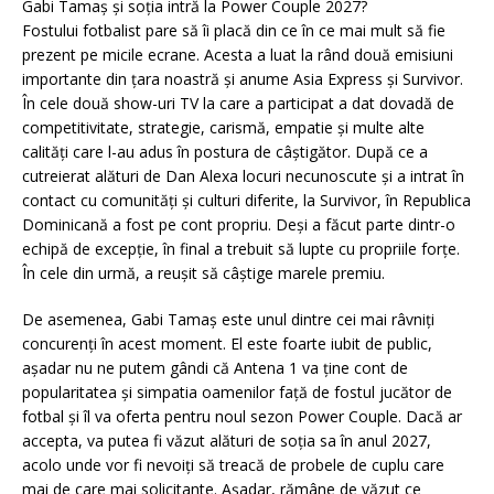
Gabi Tamaș și soția intră la Power Couple 2027?
Fostului fotbalist pare să îi placă din ce în ce mai mult să fie
prezent pe micile ecrane. Acesta a luat la rând două emisiuni
importante din țara noastră și anume Asia Express și Survivor.
În cele două show-uri TV la care a participat a dat dovadă de
competitivitate, strategie, carismă, empatie și multe alte
calități care l-au adus în postura de câștigător. După ce a
cutreierat alături de Dan Alexa locuri necunoscute și a intrat în
contact cu comunități și culturi diferite, la Survivor, în Republica
Dominicană a fost pe cont propriu. Deși a făcut parte dintr-o
echipă de excepție, în final a trebuit să lupte cu propriile forțe.
În cele din urmă, a reușit să câștige marele premiu.
De asemenea, Gabi Tamaș este unul dintre cei mai râvniți
concurenți în acest moment. El este foarte iubit de public,
așadar nu ne putem gândi că Antena 1 va ține cont de
popularitatea și simpatia oamenilor față de fostul jucător de
fotbal și îl va oferta pentru noul sezon Power Couple. Dacă ar
accepta, va putea fi văzut alături de soția sa în anul 2027,
acolo unde vor fi nevoiți să treacă de probele de cuplu care
mai de care mai solicitante. Așadar, rămâne de văzut ce