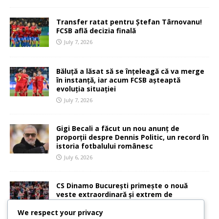
Transfer ratat pentru Ștefan Târnovanu!
FCSB află decizia finală
July 7, 2026
Băluță a lăsat să se înțeleagă că va merge
în instanță, iar acum FCSB așteaptă
evoluția situației
July 7, 2026
Gigi Becali a făcut un nou anunț de
proporții despre Dennis Politic, un record în
istoria fotbalului românesc
July 6, 2026
CS Dinamo București primește o nouă
veste extraordinară și extrem de
importantă
We respect your privacy
July 6, 2026