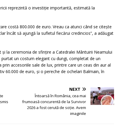
ricii reprezintă o investiție importantă, estimată la
izare costă 800.000 de euro. Vreau ca atunci când se citește
clar încât să ajungă la sufletul fiecărui credincios”, a adăugat
t și la ceremonia de sfințire a Catedralei Mântuirii Neamului
a purtat un costum elegant cu dungi, completat de un
rin accesoriile sale de lux, printre care un ceas din aur al
tiv 60.000 de euro, și o pereche de ochelari Balmain, în
NEXT
te
Întoarsă în România, cea mai
nsmis
frumoasă concurentă de la Survivor
2026 a fost cerută de soție. Avem
imaginile