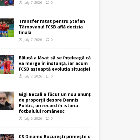
July 7, 2026
0
Transfer ratat pentru Ștefan
Târnovanu! FCSB află decizia
finală
July 7, 2026
0
Băluță a lăsat să se înțeleagă că
va merge în instanță, iar acum
FCSB așteaptă evoluția situației
July 7, 2026
0
Gigi Becali a făcut un nou anunț
de proporții despre Dennis
Politic, un record în istoria
fotbalului românesc
July 6, 2026
0
CS Dinamo București primește o