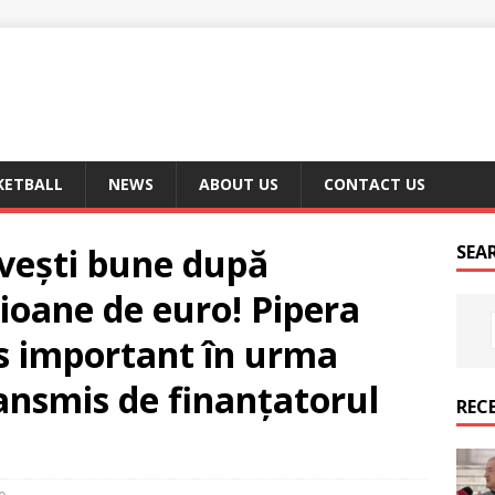
KETBALL
NEWS
ABOUT US
CONTACT US
 vești bune după
SEA
lioane de euro! Pipera
s important în urma
ansmis de finanțatorul
REC