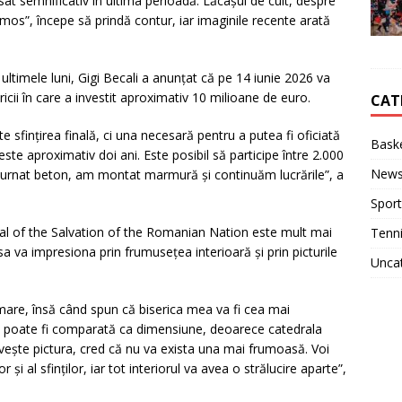
nsat semnificativ în ultima perioadă. Lăcașul de cult, despre
rumos”, începe să prindă contur, iar imaginile recente arată
ultimele luni, Gigi Becali a anunțat că pe 14 iunie 2026 va
icii în care a investit aproximativ 10 milioane de euro.
CAT
e sfințirea finală, ci una necesară pentru a putea fi oficiată
Baske
ste aproximativ doi ani. Este posibil să participe între 2.000
New
turnat beton, am montat marmură și continuăm lucrările”, a
Sport
ral of the Salvation of the Romanian Nation este mult mai
Tenn
a va impresiona prin frumusețea interioară și prin picturile
Unca
are, însă când spun că biserica mea va fi cea mai
 Nu poate fi comparată ca dimensiune, deoarece catedrala
vește pictura, cred că nu va exista una mai frumoasă. Voi
și al sfinților, iar tot interiorul va avea o strălucire aparte”,