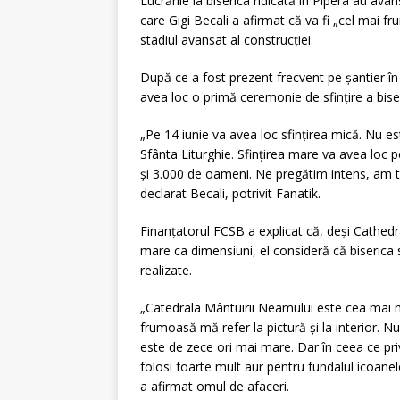
Lucrările la biserica ridicată în Pipera au ava
care Gigi Becali a afirmat că va fi „cel mai f
stadiul avansat al construcției.
După ce a fost prezent frecvent pe șantier în 
avea loc o primă ceremonie de sfințire a biser
„Pe 14 iunie va avea loc sfințirea mică. Nu est
Sfânta Liturghie. Sfințirea mare va avea loc pe
și 3.000 de oameni. Ne pregătim intens, am 
declarat Becali, potrivit Fanatik.
Finanțatorul FCSB a explicat că, deși Cathed
mare ca dimensiuni, el consideră că biserica s
realizate.
„Catedrala Mântuirii Neamului este cea mai m
frumoasă mă refer la pictură și la interior.
este de zece ori mai mare. Dar în ceea ce pri
folosi foarte mult aur pentru fundalul icoanelor 
a afirmat omul de afaceri.