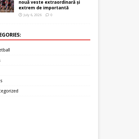
nouă veste extraordinară și
extrem de importantă
July 6, 2026
0
EGORIES:
tball
s
is
tegorized