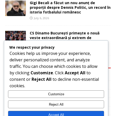
Gigi Becali a făcut un nou anunț de
proporții despre Dennis Politic, un record în
istoria fotbalului românesc
July 6, 2026
CS Dinamo București primește o nouă
veste extraordinară și extrem de
importantă
We respect your privacy
July 6, 2026
Cookies help us improve your experience,
deliver personalized content, and analyze
CATEGORIES:
traffic. You can choose which cookies to allow
by clicking
Customize
. Click
Accept All
to
Basketball
consent or
Reject All
to decline non-essential
News
cookies.
Sport
Customize
Tennis
Reject All
Uncategorized
Accept All