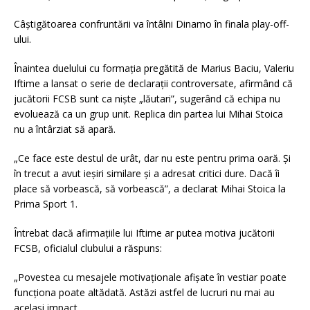
Câștigătoarea confruntării va întâlni Dinamo în finala play-off-
ului.
Înaintea duelului cu formația pregătită de Marius Baciu, Valeriu
Iftime a lansat o serie de declarații controversate, afirmând că
jucătorii FCSB sunt ca niște „lăutari”, sugerând că echipa nu
evoluează ca un grup unit. Replica din partea lui Mihai Stoica
nu a întârziat să apară.
„Ce face este destul de urât, dar nu este pentru prima oară. Și
în trecut a avut ieșiri similare și a adresat critici dure. Dacă îi
place să vorbească, să vorbească”, a declarat Mihai Stoica la
Prima Sport 1.
Întrebat dacă afirmațiile lui Iftime ar putea motiva jucătorii
FCSB, oficialul clubului a răspuns:
„Povestea cu mesajele motivaționale afișate în vestiar poate
funcționa poate altădată. Astăzi astfel de lucruri nu mai au
același impact.