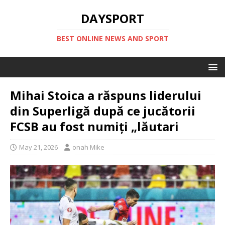
DAYSPORT
BEST ONLINE NEWS AND SPORT
Mihai Stoica a răspuns liderului
din Superligă după ce jucătorii
FCSB au fost numiți „lăutari
May 21, 2026
onah Mike