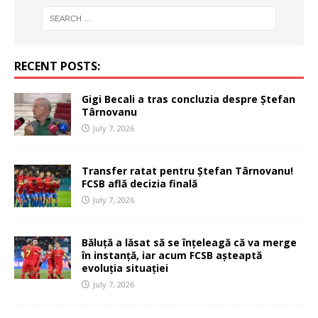
RECENT POSTS:
Gigi Becali a tras concluzia despre Ștefan
Târnovanu
July 7, 2026
Transfer ratat pentru Ștefan Târnovanu!
FCSB află decizia finală
July 7, 2026
Băluță a lăsat să se înțeleagă că va merge
în instanță, iar acum FCSB așteaptă
evoluția situației
July 7, 2026