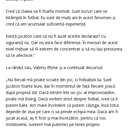
Cred că Dawa va fi foarte motivat. Sunt lucruri care se
întâmplă în fotbal. Eu sunt de mulți ani în acest fenomen și
cred că am acumulat suficientă experiență.
Există jucători care să nu fi auzit aceste declarații? Cu
siguranță nu. Dar nu asta face diferența. În meciuri de acest
nivel trebuie să fii extrem de concentrat și să nu lași presiunea
să te afecteze.”
La rândul său, Valeriu Iftime și-a continuat discursul:
„Nu Becali mă poate scoate din joc, ci fotbaliștii lui. Sunt
jucători foarte buni, dar în momentul de față fiecare joacă
după propriul stil. Dacă intrăm într-un joc al improvizațiilor,
poate mă înving. Dacă vorbim strict despre fotbal, cred că îi
putem bate. Am mare încredere că putem câștiga, însă totul
depinde de ziua pe care o va prinde echipa mea. Dacă am fi
jucat acasă, aș fi fost și mai încrezător, pentru că noi,
moldovenii, suntem mai puternici pe teren propriu