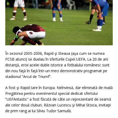
În sezonul 2005-2006, Rapid şi Steaua (aşa cum se numea
FCSB atunci) se duelau în sferturile Cupei UEFA. La 20 de ani
distanţă, eroii acelei duble istorice a fotbalului românesc sunt
din nou faţă în faţă într-un meci demonstrativ programat pe
stadionul ”Arcul de Triumf”.
A fost şi Rapid tare în Europa. Neînvinsă, dar eliminată de rivală
Pregătirea pentru evenimentul special dedicat sfertului
”UEFAntastic” a fost făcută de câte un reprezentant de seamă
ale celor două cluburi, Răzvan Lucescu şi Mihai Stoica, invitaţii
de prim rang ai lui Silviu Tudor Samuilă.