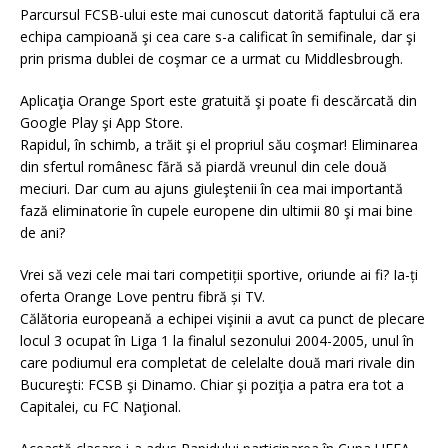
Parcursul FCSB-ului este mai cunoscut datorită faptului că era
echipa campioană şi cea care s-a calificat în semifinale, dar şi
prin prisma dublei de coşmar ce a urmat cu Middlesbrough.
Aplicaţia Orange Sport este gratuită şi poate fi descărcată din
Google Play şi App Store.
Rapidul, în schimb, a trăit şi el propriul său coşmar! Eliminarea
din sfertul românesc fără să piardă vreunul din cele două
meciuri. Dar cum au ajuns giuleştenii în cea mai importantă
fază eliminatorie în cupele europene din ultimii 80 şi mai bine
de ani?
Vrei să vezi cele mai tari competiții sportive, oriunde ai fi? Ia-ți
oferta Orange Love pentru fibră și TV.
Călătoria europeană a echipei vişinii a avut ca punct de plecare
locul 3 ocupat în Liga 1 la finalul sezonului 2004-2005, unul în
care podiumul era completat de celelalte două mari rivale din
Bucureşti: FCSB şi Dinamo. Chiar şi poziţia a patra era tot a
Capitalei, cu FC Naţional.