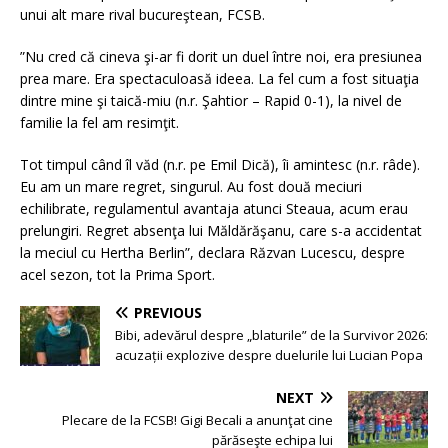
unui alt mare rival bucureştean, FCSB.
”Nu cred că cineva şi-ar fi dorit un duel între noi, era presiunea
prea mare. Era spectaculoasă ideea. La fel cum a fost situaţia
dintre mine şi taică-miu (n.r. Şahtior – Rapid 0-1), la nivel de
familie la fel am resimţit.
Tot timpul când îl văd (n.r. pe Emil Dică), îi amintesc (n.r. râde).
Eu am un mare regret, singurul. Au fost două meciuri
echilibrate, regulamentul avantaja atunci Steaua, acum erau
prelungiri. Regret absenţa lui Măldărăşanu, care s-a accidentat
la meciul cu Hertha Berlin”, declara Răzvan Lucescu, despre
acel sezon, tot la Prima Sport.
PREVIOUS
Bibi, adevărul despre „blaturile” de la Survivor 2026:
acuzații explozive despre duelurile lui Lucian Popa
NEXT
Plecare de la FCSB! Gigi Becali a anunţat cine
părăseşte echipa lui