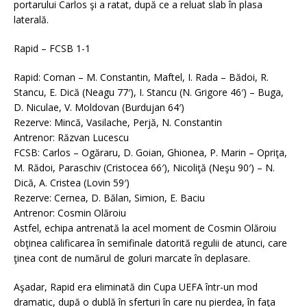
portarului Carlos şi a ratat, după ce a reluat slab în plasa
laterală.
Rapid – FCSB 1-1
Rapid: Coman – M. Constantin, Maftel, I. Rada – Bădoi, R.
Stancu, E. Dică (Neagu 77′), I. Stancu (N. Grigore 46′) – Buga,
D. Niculae, V. Moldovan (Burdujan 64′)
Rezerve: Mincă, Vasilache, Perjă, N. Constantin
Antrenor: Răzvan Lucescu
FCSB: Carlos – Ogăraru, D. Goian, Ghionea, P. Marin – Opriţa,
M. Rădoi, Paraschiv (Cristocea 66′), Nicoliţă (Neşu 90′) – N.
Dică, A. Cristea (Lovin 59′)
Rezerve: Cernea, D. Bălan, Simion, E. Baciu
Antrenor: Cosmin Olăroiu
Astfel, echipa antrenată la acel moment de Cosmin Olăroiu
obţinea calificarea în semifinale datorită regulii de atunci, care
ţinea cont de numărul de goluri marcate în deplasare.
Aşadar, Rapid era eliminată din Cupa UEFA într-un mod
dramatic, după o dublă în sferturi în care nu pierdea, în faţa