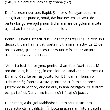
(1-0), şi a pierdut cu echipa germană (1-2).
După aceste rezultate, Rapid, Şahtior şi Stuttgart au terminat
la egalitate de puncte, nouă, dar bucureştenii au avut de
partea lor golaverajul şi numărul mai mare de goluri marcate,
aşa că au terminat grupa pe primul loc.
Pentru Răzvan Lucescu, duelul cu echipa tatălui său a fost unul
deosebit, care l-a marcat foarte mult la nivel afectiv. La 20 de
ani distanţă, şi după decesul acestuia, el îşi aduce aminte
despre acel meci din Ucraina.
”Atunci a fost foarte greu, pentru că am fost foarte rece. M-
am dus la ei, la Doneţk, în casa lor, să-i analizez la un meci cu
Dinamo Kiev. Le-am zis jucătorilor ‘Băi, oameni buni, voi
trebuie să fiţi foarte agresivi, pentru că ei, în mintea oricărui
jucător de la Şahtior, oricum ar fi, în final câştigăm, că suntem
echipa tatălui. Dar voi nu trebuie să-i lăsaţi să joace’.
După meci, a dat gol Maldărăşanu, am sărit în sus, era
satisfacţia că ne calificăm. În bucuria aceea am întors capul şi