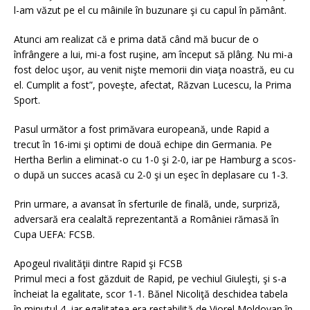
l-am văzut pe el cu mâinile în buzunare şi cu capul în pământ.
Atunci am realizat că e prima dată când mă bucur de o
înfrângere a lui, mi-a fost ruşine, am început să plâng. Nu mi-a
fost deloc uşor, au venit nişte memorii din viaţa noastră, eu cu
el. Cumplit a fost”, poveşte, afectat, Răzvan Lucescu, la Prima
Sport.
Pasul următor a fost primăvara europeană, unde Rapid a
trecut în 16-imi şi optimi de două echipe din Germania. Pe
Hertha Berlin a eliminat-o cu 1-0 şi 2-0, iar pe Hamburg a scos-
o după un succes acasă cu 2-0 şi un eşec în deplasare cu 1-3.
Prin urmare, a avansat în sferturile de finală, unde, surpriză,
adversară era cealaltă reprezentantă a României rămasă în
Cupa UEFA: FCSB.
Apogeul rivalităţii dintre Rapid şi FCSB
Primul meci a fost găzduit de Rapid, pe vechiul Giuleşti, şi s-a
încheiat la egalitate, scor 1-1. Bănel Nicoliţă deschidea tabela
în minutul 4, iar egalitatea era restabilită de Viorel Moldovan în