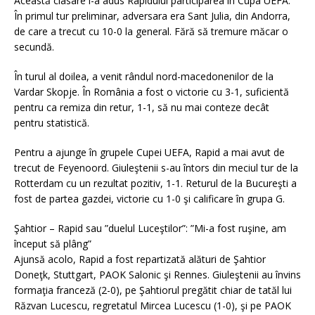
Această clasare i-a adus Rapidului participarea în Cupa UEFA.
În primul tur preliminar, adversara era Sant Julia, din Andorra,
de care a trecut cu 10-0 la general. Fără să tremure măcar o
secundă.
În turul al doilea, a venit rândul nord-macedonenilor de la
Vardar Skopje. În România a fost o victorie cu 3-1, suficientă
pentru ca remiza din retur, 1-1, să nu mai conteze decât
pentru statistică.
Pentru a ajunge în grupele Cupei UEFA, Rapid a mai avut de
trecut de Feyenoord. Giuleştenii s-au întors din meciul tur de la
Rotterdam cu un rezultat pozitiv, 1-1. Returul de la Bucureşti a
fost de partea gazdei, victorie cu 1-0 şi calificare în grupa G.
Şahtior – Rapid sau ”duelul Luceştilor”: ”Mi-a fost ruşine, am
început să plâng”
Ajunsă acolo, Rapid a fost repartizată alături de Şahtior
Doneţk, Stuttgart, PAOK Salonic şi Rennes. Giuleştenii au învins
formaţia franceză (2-0), pe Şahtiorul pregătit chiar de tatăl lui
Răzvan Lucescu, regretatul Mircea Lucescu (1-0), şi pe PAOK