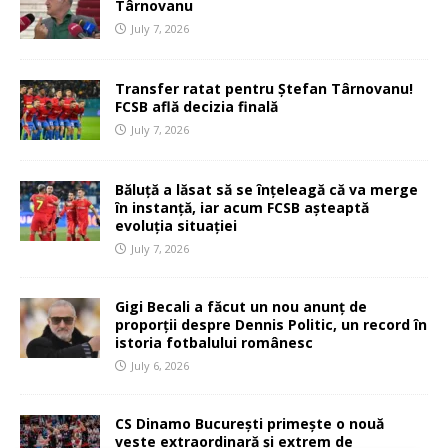
Târnovanu
July 7, 2026
Transfer ratat pentru Ștefan Târnovanu!
FCSB află decizia finală
July 7, 2026
Băluță a lăsat să se înțeleagă că va merge
în instanță, iar acum FCSB așteaptă
evoluția situației
July 7, 2026
Gigi Becali a făcut un nou anunț de
proporții despre Dennis Politic, un record în
istoria fotbalului românesc
July 6, 2026
CS Dinamo București primește o nouă
veste extraordinară și extrem de