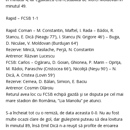
minutul 49.
Rapid – FCSB 1-1
Rapid: Coman – M. Constantin, Maftel, I. Rada – Bădoi, R.
Stancu, E. Dică (Neagu 77′), I. Stancu (N. Grigore 46′) – Buga,
D. Niculae, V. Moldovan (Burdujan 64′)
Rezerve: Mincă, Vasilache, Perjă, N. Constantin
Antrenor: Răzvan Lucescu
FCSB: Carlos – Ogăraru, D. Goian, Ghionea, P. Marin – Opriţa,
M. Rădoi, Paraschiv (Cristocea 66′), Nicoliţă (Neşu 90′) – N.
Dică, A. Cristea (Lovin 59′)
Rezerve: Cernea, D. Bălan, Simion, E. Baciu
Antrenor: Cosmin Olăroiu
Returul avea loc cu FCSB echipă gazdă şi se disputa pe cel mai
mare stadion din România, ”Lia Manoliu” pe atunci.
S-a încheiat tot cu o remiză, de data aceasta 0-0. Nu au fost
multe ocazii clare de gol, dar giuleştenii puteau să dea lovitura
în minutul 89, însă Emil Dică n-a reuşit să profite de eroarea