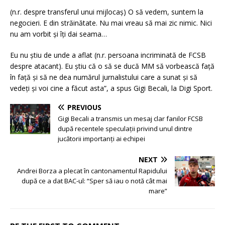
(n.r. despre transferul unui mijlocaș) O să vedem, suntem la
negocieri. E din străinătate. Nu mai vreau să mai zic nimic. Nici
nu am vorbit și îți dai seama…
Eu nu știu de unde a aflat (n.r. persoana incriminată de FCSB
despre atacant). Eu știu că o să se ducă MM să vorbească față
în față și să ne dea numărul jurnalistului care a sunat și să
vedeți și voi cine a făcut asta”, a spus Gigi Becali, la Digi Sport.
PREVIOUS
Gigi Becali a transmis un mesaj clar fanilor FCSB
după recentele speculații privind unul dintre
jucătorii importanți ai echipei
NEXT
Andrei Borza a plecat în cantonamentul Rapidului
după ce a dat BAC-ul: “Sper să iau o notă cât mai
mare”