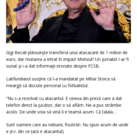
Gigi Becali plănuieşte transferul unui atacacant de 1 milion de
euro, dar mutarea a intrat în impas! Motivul? Un jurnalist l-ar fi
sunat şi i-a dat informaţii eronate despre FCSB.
Latifundiarul susţine că l-a mandatat pe Mihai Stoica să
meargă să discute personal cu fotbalistul.
“Nu s-a rezolvat cu atacantul. E cineva din presă care a dat
telefon direct la jucător, dar o să aflăm. Ne-a pus strâmbe
acolo. De unde voia să vină îi e teamă acum. Că talala…
Sunt oameni care au nebunii, frustrări. Nu spun acum de unde
e (n.r. din ce țară e atacantul).