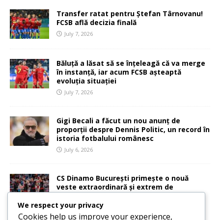
Transfer ratat pentru Ștefan Târnovanu!
FCSB află decizia finală
July 7, 2026
Băluță a lăsat să se înțeleagă că va merge
în instanță, iar acum FCSB așteaptă
evoluția situației
July 7, 2026
Gigi Becali a făcut un nou anunț de
proporții despre Dennis Politic, un record în
istoria fotbalului românesc
July 6, 2026
CS Dinamo București primește o nouă
veste extraordinară și extrem de
importantă
We respect your privacy
July 6, 2026
Cookies help us improve your experience,