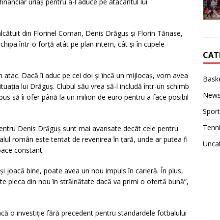
financiar uriaș pentru a-l aduce pe atacantul lui
alcătuit din Florinel Coman, Denis Drăguș și Florin Tănase,
pa într-o forță atât pe plan intern, cât și în cupele
CAT
 atac. Dacă îi aduc pe cei doi și încă un mijlocaș, vom avea
Baske
tuația lui Drăguș. Clubul său vrea să-l includă într-un schimb
New
spus să îi ofer până la un milion de euro pentru a face posibil
Sport
Tenn
pentru Denis Drăguș sunt mai avansate decât cele pentru
nalul român este tentat de revenirea în țară, unde ar putea fi
Unca
oace constant.
 joacă bine, poate avea un nou impuls în carieră. În plus,
te pleca din nou în străinătate dacă va primi o ofertă bună”,
facă o investiție fără precedent pentru standardele fotbalului