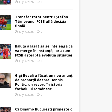
July 7, 2026
0
Transfer ratat pentru Ștefan
Târnovanu! FCSB află decizia
finală
July 7, 2026
0
Băluță a lăsat să se înțeleagă că
va merge în instanță, iar acum
FCSB așteaptă evoluția situației
July 7, 2026
0
Gigi Becali a făcut un nou anunț
de proporții despre Dennis
Politic, un record în istoria
fotbalului românesc
July 6, 2026
0
CS Dinamo București primește o