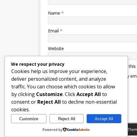
Name
*
Email
*
Website
We respect your privacy
Save my name, email, and website in this
Cookies help us improve your experience,
Notify me of follow-up comments by ema
deliver personalized content, and analyze
Notify me of new posts by email.
traffic. You can choose which cookies to allow
by clicking
Customize
. Click
Accept All
to
consent or
Reject All
to decline non-essential
cookies.
Customize
Reject All
Accept All
Copyright © 2026 | WordPress Theme by
MH Them
Powered by