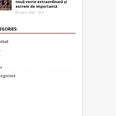
nouă veste extraordinară și
extrem de importantă
July 6, 2026
0
EGORIES:
tball
s
is
tegorized