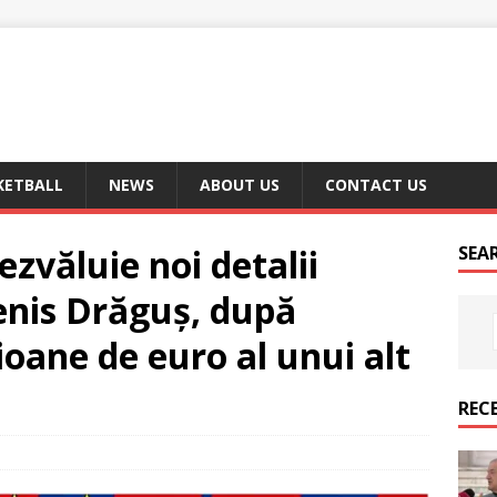
KETBALL
NEWS
ABOUT US
CONTACT US
zvăluie noi detalii
SEA
enis Drăguș, după
ioane de euro al unui alt
REC