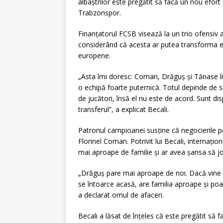
albaștrilor este pregătit să facă un nou efort 
Trabzonspor.
Finanțatorul FCSB visează la un trio ofensiv 
considerând că acesta ar putea transforma echi
europene.
„Asta îmi doresc: Coman, Drăguș și Tănase în
o echipă foarte puternică. Totul depinde de si
de jucători, însă el nu este de acord. Sunt di
transferul”, a explicat Becali.
Patronul campioanei susține că negocierile 
Florinel Coman. Potrivit lui Becali, internațio
mai aproape de familie și ar avea șansa să j
„Drăguș pare mai aproape de noi. Dacă vine și
se întoarce acasă, are familia aproape și poa
a declarat omul de afaceri.
Becali a lăsat de înțeles că este pregătit să 