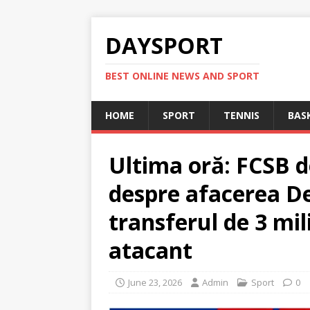
DAYSPORT
BEST ONLINE NEWS AND SPORT
HOME
SPORT
TENNIS
BAS
Ultima oră: FCSB de
despre afacerea D
transferul de 3 mil
atacant
June 23, 2026
Admin
Sport
0