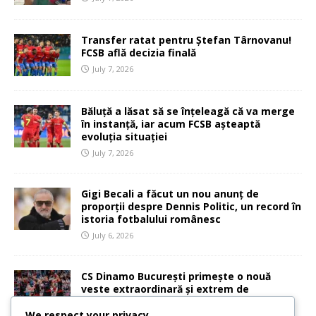
Transfer ratat pentru Ștefan Târnovanu!
FCSB află decizia finală
July 7, 2026
Băluță a lăsat să se înțeleagă că va merge
în instanță, iar acum FCSB așteaptă
evoluția situației
July 7, 2026
Gigi Becali a făcut un nou anunț de
proporții despre Dennis Politic, un record în
istoria fotbalului românesc
July 6, 2026
CS Dinamo București primește o nouă
veste extraordinară și extrem de
importantă
We respect your privacy