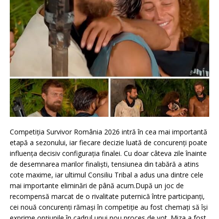
Competiția Survivor România 2026 intră în cea mai importantă
etapă a sezonului, iar fiecare decizie luată de concurenți poate
influența decisiv configurația finalei. Cu doar câteva zile înainte
de desemnarea marilor finaliști, tensiunea din tabără a atins
cote maxime, iar ultimul Consiliu Tribal a adus una dintre cele
mai importante eliminări de până acum.După un joc de
recompensă marcat de o rivalitate puternică între participanți,
cei nouă concurenți rămași în competiție au fost chemați să își
exprime opțiunile în cadrul unui nou proces de vot. Miza a fost