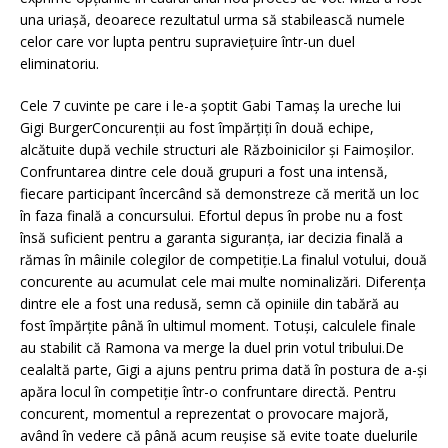
una uriașă, deoarece rezultatul urma să stabilească numele
celor care vor lupta pentru supraviețuire într-un duel
eliminatoriu.
Cele 7 cuvinte pe care i le-a șoptit Gabi Tamaș la ureche lui
Gigi BurgerConcurenții au fost împărțiți în două echipe,
alcătuite după vechile structuri ale Războinicilor și Faimoșilor.
Confruntarea dintre cele două grupuri a fost una intensă,
fiecare participant încercând să demonstreze că merită un loc
în faza finală a concursului. Efortul depus în probe nu a fost
însă suficient pentru a garanta siguranța, iar decizia finală a
rămas în mâinile colegilor de competiție.La finalul votului, două
concurente au acumulat cele mai multe nominalizări. Diferența
dintre ele a fost una redusă, semn că opiniile din tabără au
fost împărțite până în ultimul moment. Totuși, calculele finale
au stabilit că Ramona va merge la duel prin votul tribului.De
cealaltă parte, Gigi a ajuns pentru prima dată în postura de a-și
apăra locul în competiție într-o confruntare directă. Pentru
concurent, momentul a reprezentat o provocare majoră,
având în vedere că până acum reușise să evite toate duelurile