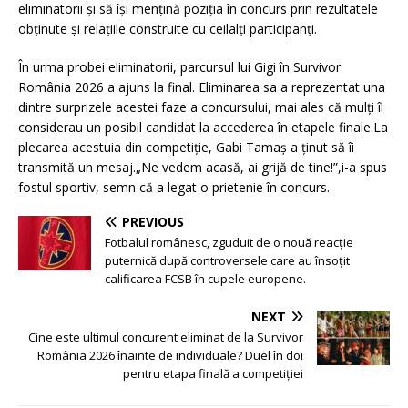
eliminatorii și să își mențină poziția în concurs prin rezultatele
obținute și relațiile construite cu ceilalți participanți.
În urma probei eliminatorii, parcursul lui Gigi în Survivor
România 2026 a ajuns la final. Eliminarea sa a reprezentat una
dintre surprizele acestei faze a concursului, mai ales că mulți îl
considerau un posibil candidat la accederea în etapele finale.La
plecarea acestuia din competiție, Gabi Tamaș a ținut să îi
transmită un mesaj.„Ne vedem acasă, ai grijă de tine!”,i-a spus
fostul sportiv, semn că a legat o prietenie în concurs.
PREVIOUS
Fotbalul românesc, zguduit de o nouă reacție
puternică după controversele care au însoțit
calificarea FCSB în cupele europene.
NEXT
Cine este ultimul concurent eliminat de la Survivor
România 2026 înainte de individuale? Duel în doi
pentru etapa finală a competiției