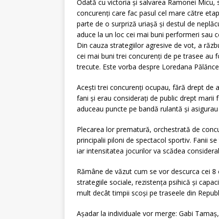
Odată cu victoria și salvarea Ramonei Micu, s
concurenți care fac pasul cel mare către etapa
parte de o surpriză uriașă și destul de neplă
aduce la un loc cei mai buni performeri sau c
Din cauza strategiilor agresive de vot, a răzbu
cei mai buni trei concurenți de pe trasee au 
trecute. Este vorba despre Loredana Pălăncea
Acești trei concurenți ocupau, fără drept de ape
fani și erau considerați de public drept marii f
aduceau puncte pe bandă rulantă și asigurau sp
Plecarea lor prematură, orchestrată de concur
principalii piloni de spectacol sportiv. Fanii
iar intensitatea jocurilor va scădea considerab
Rămâne de văzut cum se vor descurca cei 8 co
strategiile sociale, rezistența psihică și ca
mult decât timpii scoși pe traseele din Repu
Așadar la individuale vor merge: Gabi Tamaș