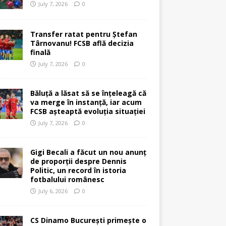
July 7, 2026
0
Transfer ratat pentru Ștefan
Târnovanu! FCSB află decizia
finală
July 7, 2026
0
Băluță a lăsat să se înțeleagă că
va merge în instanță, iar acum
FCSB așteaptă evoluția situației
July 7, 2026
0
Gigi Becali a făcut un nou anunț
de proporții despre Dennis
Politic, un record în istoria
fotbalului românesc
July 6, 2026
0
CS Dinamo București primește o