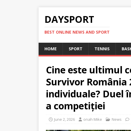
DAYSPORT
BEST ONLINE NEWS AND SPORT
HOME
SPORT
TENNIS
BAS
Cine este ultimul 
Survivor România 
individuale? Duel î
a competiției
June 2, 2026
onah Mike
News