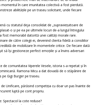
 în momentul în care imunitatea colectivă a fost pierdută.
onstreze abilitățile pe un traseu solicitant, unde fiecare
enă cu statutul deja consolidat de „supraviețuitoare de
 plasat-o și pe ea pe ultimele locuri de-a lungul întregului
 fost memorabil datorită unei calități morale rare.
e de către colegii ei, devenind clienta fidelă a consiliilor
credibilă de mobilizare în momentele critice. De fiecare dată
it să își gestioneze perfect emoțiile și a învins adversari
te de comunitatea Viperele Vesele, istoria s-a repetat și în
 Dominicană. Ramona Micu a dat dovadă de o stăpânire de
ins pe Gigi Burger pe traseu.
nte de Unificare, părăsind competiția cu doar un pas înainte de
ncurent luptă pe cont propriu.
re: Spectacol la cote reduse?