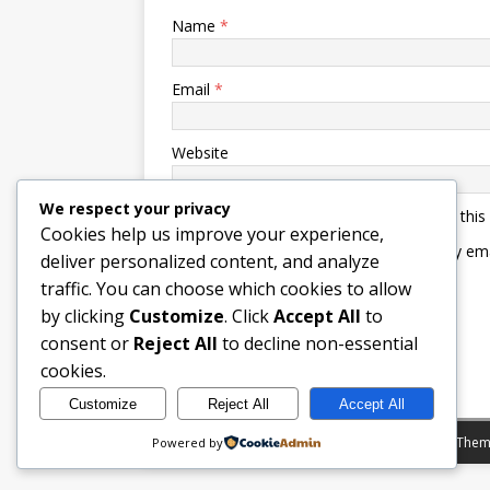
Name
*
Email
*
Website
We respect your privacy
Save my name, email, and website in this
Cookies help us improve your experience,
Notify me of follow-up comments by ema
deliver personalized content, and analyze
Notify me of new posts by email.
traffic. You can choose which cookies to allow
by clicking
Customize
. Click
Accept All
to
consent or
Reject All
to decline non-essential
cookies.
Customize
Reject All
Accept All
Copyright © 2026 | WordPress Theme by
MH Them
Powered by