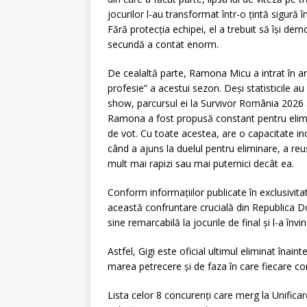
jocurilor l-au transformat într-o țintă sigură
Fără protecția echipei, el a trebuit să își dem
secundă a contat enorm.
De cealaltă parte, Ramona Micu a intrat în ar
profesie” a acestui sezon. Deși statisticile au
show, parcursul ei la Survivor România 2026 a
Ramona a fost propusă constant pentru eliminar
de vot. Cu toate acestea, are o capacitate in
când a ajuns la duelul pentru eliminare, a reuș
mult mai rapizi sau mai puternici decât ea.
Conform informațiilor publicate în exclusivita
această confruntare crucială din Republica
sine remarcabilă la jocurile de final și l-a înv
Astfel, Gigi este oficial ultimul eliminat înai
marea petrecere și de faza în care fiecare co
Lista celor 8 concurenți care merg la Unifica