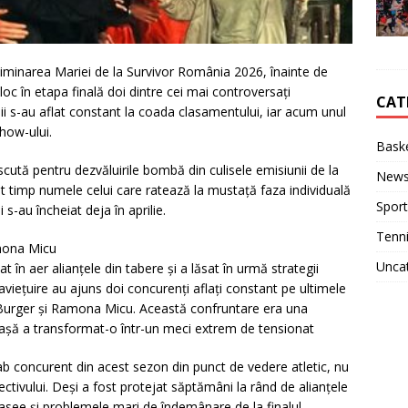
eliminarea Mariei de la Survivor România 2026, înainte de
 loc în etapa finală doi dintre cei mai controversați
CAT
i s-au aflat constant la coada clasamentului, iar acum unul
show-ului.
Baske
ută pentru dezvăluirile bombă din culisele emisiunii de la
New
t timp numele celui care ratează la mustață faza individuală
Sport
 s-au încheiat deja în aprilie.
Tenn
amona Micu
Unca
at în aer alianțele din tabere și a lăsat în urmă strategii
aviețuire au ajuns doi concurenți aflați constant pe ultimele
gi Burger și Ramona Micu. Această confruntare era una
uriașă a transformat-o într-un meci extrem de tensionat
ab concurent din acest sezon din punct de vedere atletic, nu
ctivului. Deși a fost protejat săptămâni la rând de alianțele
 trasee și problemele mari de îndemânare de la finalul