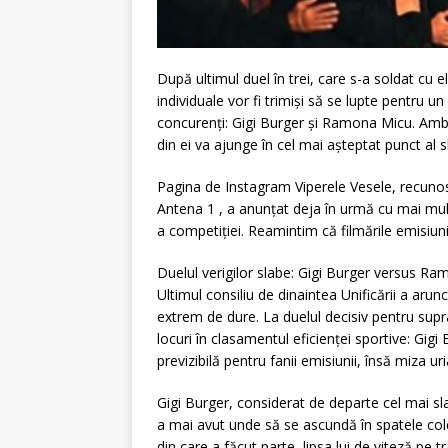
După ultimul duel în trei, care s-a soldat cu 
individuale vor fi trimiși să se lupte pentru un
concurenți: Gigi Burger și Ramona Micu. Ambi
din ei va ajunge în cel mai așteptat punct al 
Pagina de Instagram Viperele Vesele, recunosc
Antena 1 , a anunțat deja în urmă cu mai mul
a competiției. Reamintim că filmările emisiunii
Duelul verigilor slabe: Gigi Burger versus R
Ultimul consiliu de dinaintea Unificării a arunc
extrem de dure. La duelul decisiv pentru supr
locuri în clasamentul eficienței sportive: Gi
previzibilă pentru fanii emisiunii, însă miza 
Gigi Burger, considerat de departe cel mai sl
a mai avut unde să se ascundă în spatele cole
din care a făcut parte, lipsa lui de viteză pe