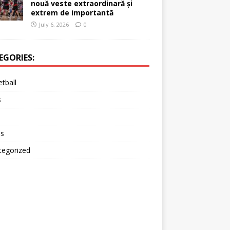
nouă veste extraordinară și
extrem de importantă
July 6, 2026
0
EGORIES:
tball
s
is
tegorized