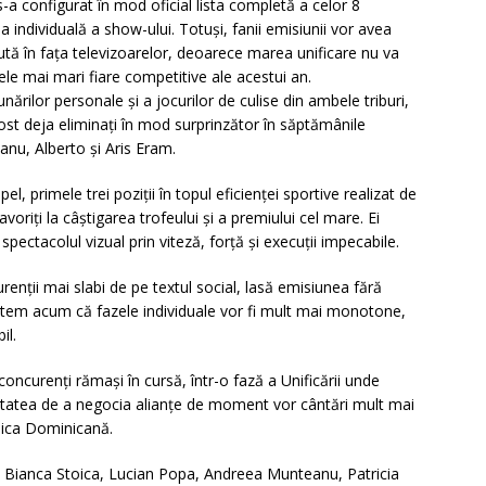
-a configurat în mod oficial lista completă a celor 8
 individuală a show-ului. Totuși, fanii emisiunii vor avea
cută în fața televizoarelor, deoarece marea unificare nu va
ele mai mari fiare competitive ale acestui an.
nărilor personale și a jocurilor de culise din ambele triburi,
fost deja eliminați în mod surprinzător în săptămânile
nu, Alberto și Aris Eram.
l, primele trei poziții în topul eficienței sportive realizat de
avoriți la câștigarea trofeului și a premiului cel mare. Ei
ectacolul vizual prin viteză, forță și execuții impecabile.
enții mai slabi de pe textul social, lasă emisiunea fără
 se tem acum că fazele individuale vor fi mult mai monotone,
il.
ncurenți rămași în cursă, într-o fază a Unificării unde
pacitatea de a negocia alianțe de moment vor cântări mult mai
blica Dominicană.
, Bianca Stoica, Lucian Popa, Andreea Munteanu, Patricia